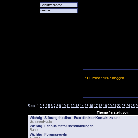
Alle
Das
Forum
Spiele
Team
alle
Tore
* Du musst dich einloggen.
Seite:
1
2
3
4
5
6
7
8
9
10
11
12
13
14
15
16
17
18
19
20
21
22
23
24
25
2
Thema / erstellt von
Wichtig:
Störungshotline - Euer direkter Kontakt zu uns
SchlauerFuchs
Wichtig:
Fanbus Mitfahrbestimmungen
Bane
Wichtig:
Forumsregeln