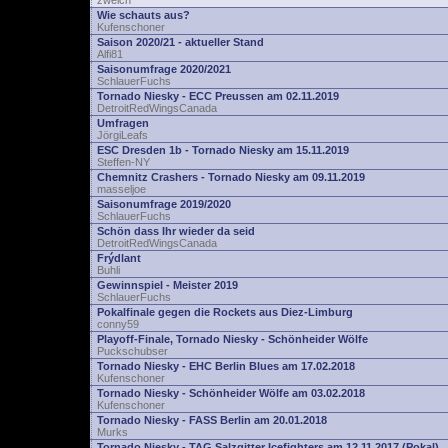
zwelch
Wie schauts aus?
Kufenschoner
Saison 2020/21 - aktueller Stand
Alfi81
Saisonumfrage 2020/2021
SchlauerFuchs
Tornado Niesky - ECC Preussen am 02.11.2019
DetroitRedWingsCanada
Umfragen
JörgiLeafs
ESC Dresden 1b - Tornado Niesky am 15.11.2019
Steffen-NY
Chemnitz Crashers - Tornado Niesky am 09.11.2019
masseljoe
Saisonumfrage 2019/2020
SchlauerFuchs
Schön dass Ihr wieder da seid
DetroitRedWingsCanada
Frýdlant
Buhli
Gewinnspiel - Meister 2019
SchlauerFuchs
Pokalfinale gegen die Rockets aus Diez-Limburg
conny59
Playoff-Finale, Tornado Niesky - Schönheider Wölfe
Puckschubser
Tornado Niesky - EHC Berlin Blues am 17.02.2018
Kufenschoner
Tornado Niesky - Schönheider Wölfe am 03.02.2018
Kufenschoner
Tornado Niesky - FASS Berlin am 20.01.2018
Murks
Tornado Niesky - TAG Salzgitter Icefighters am 12.11.2017 (Pokal)