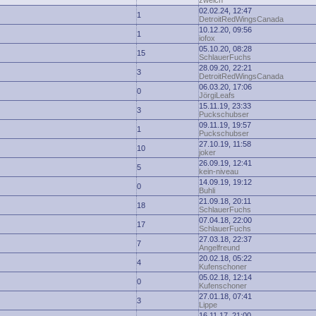
zwelch
02.02.24, 12:47
1
DetroitRedWingsCanada
10.12.20, 09:56
1
iofox
05.10.20, 08:28
15
SchlauerFuchs
28.09.20, 22:21
3
DetroitRedWingsCanada
06.03.20, 17:06
0
JörgiLeafs
15.11.19, 23:33
3
Puckschubser
09.11.19, 19:57
1
Puckschubser
27.10.19, 11:58
10
joker
26.09.19, 12:41
5
kein-niveau
14.09.19, 19:12
0
Buhli
21.09.18, 20:11
18
SchlauerFuchs
07.04.18, 22:00
17
SchlauerFuchs
27.03.18, 22:37
7
Angelfreund
20.02.18, 05:22
4
Kufenschoner
05.02.18, 12:14
0
Kufenschoner
27.01.18, 07:41
3
Lippe
16.11.17, 21:00