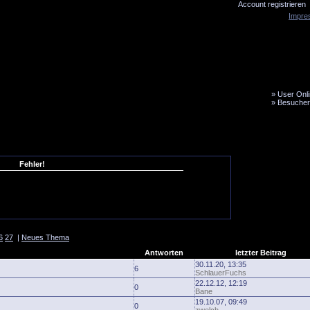
Account registrieren
Impre
»
User Onli
»
Besucher
LiveTicker
Media
Fanbus
Fehler!
6
27
|
Neues Thema
Antworten
letzter Beitrag
30.11.20, 13:35
6
SchlauerFuchs
22.12.12, 12:19
0
Bane
19.10.07, 09:49
0