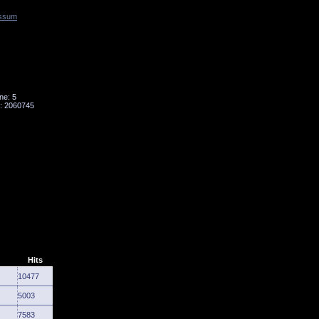
ssum
Tornado
Niesky
ne: 5
: 2060745
Hits
10477
5003
7583