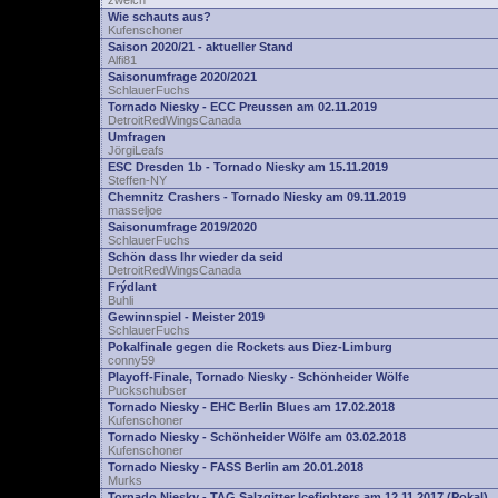
zwelch
Wie schauts aus?
Kufenschoner
Saison 2020/21 - aktueller Stand
Alfi81
Saisonumfrage 2020/2021
SchlauerFuchs
Tornado Niesky - ECC Preussen am 02.11.2019
DetroitRedWingsCanada
Umfragen
JörgiLeafs
ESC Dresden 1b - Tornado Niesky am 15.11.2019
Steffen-NY
Chemnitz Crashers - Tornado Niesky am 09.11.2019
masseljoe
Saisonumfrage 2019/2020
SchlauerFuchs
Schön dass Ihr wieder da seid
DetroitRedWingsCanada
Frýdlant
Buhli
Gewinnspiel - Meister 2019
SchlauerFuchs
Pokalfinale gegen die Rockets aus Diez-Limburg
conny59
Playoff-Finale, Tornado Niesky - Schönheider Wölfe
Puckschubser
Tornado Niesky - EHC Berlin Blues am 17.02.2018
Kufenschoner
Tornado Niesky - Schönheider Wölfe am 03.02.2018
Kufenschoner
Tornado Niesky - FASS Berlin am 20.01.2018
Murks
Tornado Niesky - TAG Salzgitter Icefighters am 12.11.2017 (Pokal)