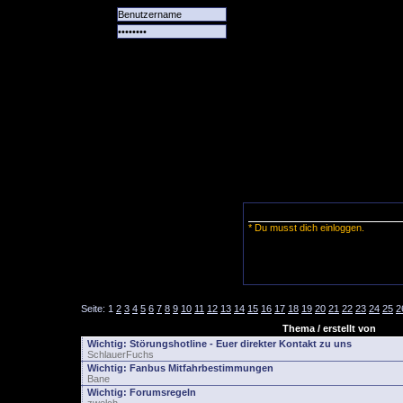
Alle
Das
Forum
Spiele
Team
alle
Tore
* Du musst dich einloggen.
Seite:
1
2
3
4
5
6
7
8
9
10
11
12
13
14
15
16
17
18
19
20
21
22
23
24
25
2
Thema / erstellt von
Wichtig:
Störungshotline - Euer direkter Kontakt zu uns
SchlauerFuchs
Wichtig:
Fanbus Mitfahrbestimmungen
Bane
Wichtig:
Forumsregeln