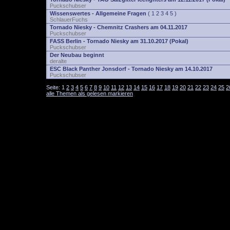
Puckschubser
Wissenswertes - Allgemeine Fragen
(
1
2
3
4
5
)
SchlauerFuchs
Tornado Niesky - Chemnitz Crashers am 04.11.2017
Puckschubser
FASS Berlin - Tornado Niesky am 31.10.2017 (Pokal)
Puckschubser
Der Neubau beginnt
deralte
ESC Black Panther Jonsdorf - Tornado Niesky am 14.10.2017
Puckschubser
Seite:
1
2
3
4
5
6
7
8
9
10
11
12
13
14
15
16
17
18
19
20
21
22
23
24
25
2
alle Themen als gelesen markieren