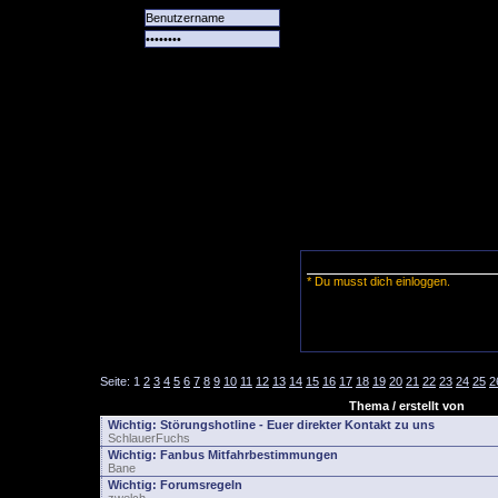
Alle
Das
Forum
Spiele
Team
alle
Tore
* Du musst dich einloggen.
Seite:
1
2
3
4
5
6
7
8
9
10
11
12
13
14
15
16
17
18
19
20
21
22
23
24
25
2
Thema / erstellt von
Wichtig:
Störungshotline - Euer direkter Kontakt zu uns
SchlauerFuchs
Wichtig:
Fanbus Mitfahrbestimmungen
Bane
Wichtig:
Forumsregeln