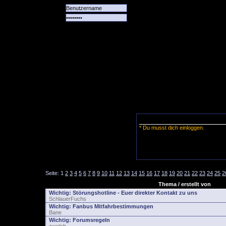
Alle
Das
Forum
Spiele
Team
alle
Tore
* Du musst dich einloggen.
Seite:
1
2
3
4
5
6
7
8
9
10
11
12
13
14
15
16
17
18
19
20
21
22
23
24
25
2
Thema / erstellt von
Wichtig:
Störungshotline - Euer direkter Kontakt zu uns
SchlauerFuchs
Wichtig:
Fanbus Mitfahrbestimmungen
Bane
Wichtig:
Forumsregeln