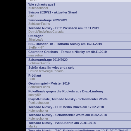
zwelch
Wie schauts aus?
Kufenschoner
Saison 2020/21 - aktueller Stand
Alfi81
Saisonumfrage 2020/2021
SchlauerFuchs
Tornado Niesky - ECC Preussen am 02.11.2019
DetroitRedWingsCanada
Umfragen
JörgiLeafs
ESC Dresden 1b - Tornado Niesky am 15.11.2019
Steffen-NY
Chemnitz Crashers - Tornado Niesky am 09.11.2019
masseljoe
Saisonumfrage 2019/2020
SchlauerFuchs
Schön dass Ihr wieder da seid
DetroitRedWingsCanada
Frýdlant
Buhli
Gewinnspiel - Meister 2019
SchlauerFuchs
Pokalfinale gegen die Rockets aus Diez-Limburg
conny59
Playoff-Finale, Tornado Niesky - Schönheider Wölfe
Puckschubser
Tornado Niesky - EHC Berlin Blues am 17.02.2018
Kufenschoner
Tornado Niesky - Schönheider Wölfe am 03.02.2018
Kufenschoner
Tornado Niesky - FASS Berlin am 20.01.2018
Murks
Tornado Niesky - TAG Salzgitter Icefighters am 12.11.2017 (Pokal)