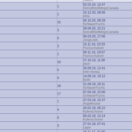
zwelch
02.02.24, 12:47
1
DetroitRedWingsCanada
10.12.20, 09:56
1
iofox
05.10.20, 08:28
15
SchlauerFuchs
28.09.20, 22:21
3
DetroitRedWingsCanada
06.03.20, 17:06
0
JörgiLeafs
15.11.19, 23:33
3
Puckschubser
09.11.19, 19:57
1
Puckschubser
27.10.19, 11:58
10
joker
26.09.19, 12:41
5
kein-niveau
14.09.19, 19:12
0
Buhli
21.09.18, 20:11
18
SchlauerFuchs
07.04.18, 22:00
17
SchlauerFuchs
27.03.18, 22:37
7
Angelfreund
20.02.18, 05:22
4
Kufenschoner
05.02.18, 12:14
0
Kufenschoner
27.01.18, 07:41
3
Lippe
16.11.17, 21:00