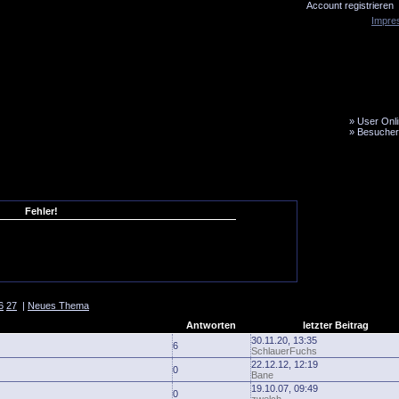
Account registrieren
Impre
»
User Onli
»
Besucher
LiveTicker
Media
Fanbus
Fehler!
6
27
|
Neues Thema
Antworten
letzter Beitrag
30.11.20, 13:35
6
SchlauerFuchs
22.12.12, 12:19
0
Bane
19.10.07, 09:49
0