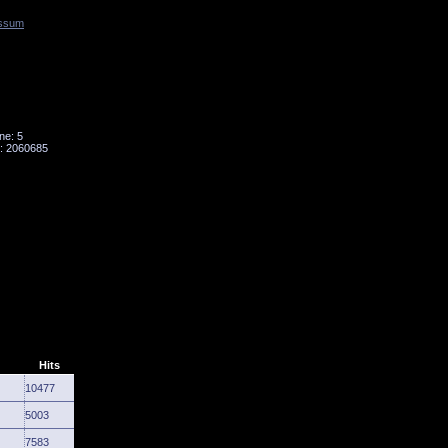
ssum
Tornado
Niesky
ne: 5
: 2060685
Hits
10477
5003
7583