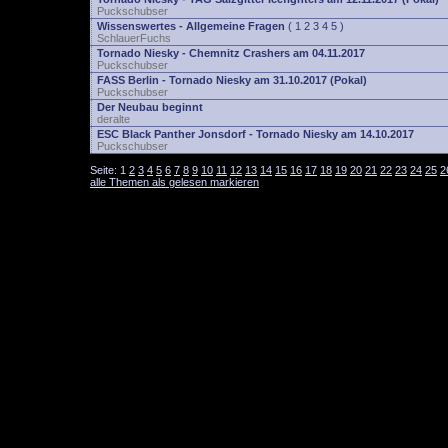
Puckschubser
Wissenswertes - Allgemeine Fragen
(
1
2
3
4
5
)
SchlauerFuchs
Tornado Niesky - Chemnitz Crashers am 04.11.2017
Puckschubser
FASS Berlin - Tornado Niesky am 31.10.2017 (Pokal)
Puckschubser
Der Neubau beginnt
deralte
ESC Black Panther Jonsdorf - Tornado Niesky am 14.10.2017
Puckschubser
Seite:
1
2
3
4
5
6
7
8
9
10
11
12
13
14
15
16
17
18
19
20
21
22
23
24
25
2
alle Themen als gelesen markieren