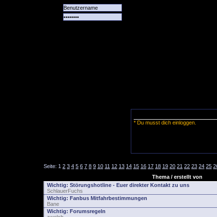
Alle
Das
Forum
Spiele
Team
alle
Tore
* Du musst dich einloggen.
Seite:
1
2
3
4
5
6
7
8
9
10
11
12
13
14
15
16
17
18
19
20
21
22
23
24
25
2
Thema / erstellt von
Wichtig:
Störungshotline - Euer direkter Kontakt zu uns
SchlauerFuchs
Wichtig:
Fanbus Mitfahrbestimmungen
Bane
Wichtig:
Forumsregeln