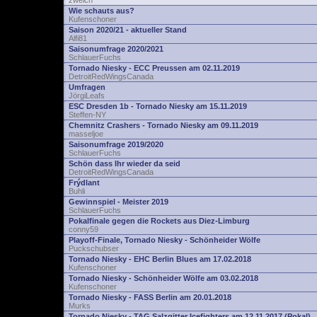
zwelch
Wie schauts aus?
Kufenschoner
Saison 2020/21 - aktueller Stand
Alfi81
Saisonumfrage 2020/2021
SchlauerFuchs
Tornado Niesky - ECC Preussen am 02.11.2019
DetroitRedWingsCanada
Umfragen
JörgiLeafs
ESC Dresden 1b - Tornado Niesky am 15.11.2019
Steffen-NY
Chemnitz Crashers - Tornado Niesky am 09.11.2019
masseljoe
Saisonumfrage 2019/2020
SchlauerFuchs
Schön dass Ihr wieder da seid
DetroitRedWingsCanada
Frýdlant
Buhli
Gewinnspiel - Meister 2019
SchlauerFuchs
Pokalfinale gegen die Rockets aus Diez-Limburg
conny59
Playoff-Finale, Tornado Niesky - Schönheider Wölfe
Puckschubser
Tornado Niesky - EHC Berlin Blues am 17.02.2018
Kufenschoner
Tornado Niesky - Schönheider Wölfe am 03.02.2018
Kufenschoner
Tornado Niesky - FASS Berlin am 20.01.2018
Murks
Tornado Niesky - TAG Salzgitter Icefighters am 12.11.2017 (Pokal)