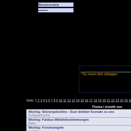
Alle
Das
Forum
Spiele
Team
alle
Tore
* Du musst dich einloggen.
Seite:
1
2
3
4
5
6
7
8
9
10
11
12
13
14
15
16
17
18
19
20
21
22
23
24
25
2
Thema / erstellt von
Wichtig:
Störungshotline - Euer direkter Kontakt zu uns
SchlauerFuchs
Wichtig:
Fanbus Mitfahrbestimmungen
Bane
Wichtig:
Forumsregeln