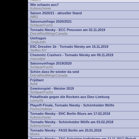
zwelch
Wie schauts aus?
Kufenschoner
Saison 2020/21 - aktueller Stand
Alfi81
Saisonumfrage 2020/2021
SchlauerFuchs
Tornado Niesky - ECC Preussen am 02.11.2019
DetroitRedWingsCanada
Umfragen
JörgiLeafs
ESC Dresden 1b - Tornado Niesky am 15.11.2019
Steffen-NY
Chemnitz Crashers - Tornado Niesky am 09.11.2019
masseljoe
Saisonumfrage 2019/2020
SchlauerFuchs
Schön dass Ihr wieder da seid
DetroitRedWingsCanada
Frýdlant
Buhli
Gewinnspiel - Meister 2019
SchlauerFuchs
Pokalfinale gegen die Rockets aus Diez-Limburg
conny59
Playoff-Finale, Tornado Niesky - Schönheider Wölfe
Puckschubser
Tornado Niesky - EHC Berlin Blues am 17.02.2018
Kufenschoner
Tornado Niesky - Schönheider Wölfe am 03.02.2018
Kufenschoner
Tornado Niesky - FASS Berlin am 20.01.2018
Murks
Tornado Niesky - TAG Salzgitter Icefighters am 12.11.2017 (Pokal)