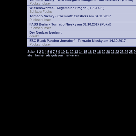
Puckschubser
Wissenswertes - Allgemeine Fragen
(
1
2
3
4
5
)
SchlauerFuchs
Tornado Niesky - Chemnitz Crashers am 04.11.2017
Puckschubser
FASS Berlin - Tornado Niesky am 31.10.2017 (Pokal)
Puckschubser
Der Neubau beginnt
deralte
ESC Black Panther Jonsdorf - Tornado Niesky am 14.10.2017
Puckschubser
Seite:
1
2
3
4
5
6
7
8
9
10
11
12
13
14
15
16
17
18
19
20
21
22
23
24
25
2
alle Themen als gelesen markieren