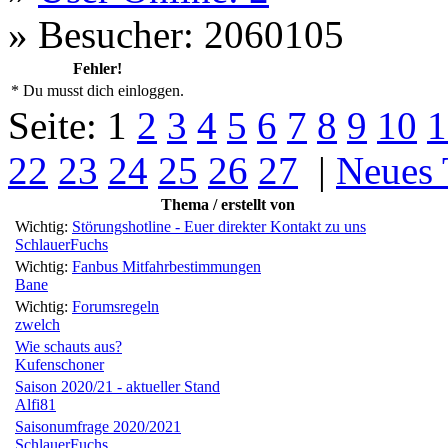
»
Besucher: 2060105
Fehler!
* Du musst dich einloggen.
Seite:
1
2
3
4
5
6
7
8
9
10
1
22
23
24
25
26
27
|
Neues
Thema / erstellt von
Wichtig:
Störungshotline - Euer direkter Kontakt zu uns
SchlauerFuchs
Wichtig:
Fanbus Mitfahrbestimmungen
Bane
Wichtig:
Forumsregeln
zwelch
Wie schauts aus?
Kufenschoner
Saison 2020/21 - aktueller Stand
Alfi81
Saisonumfrage 2020/2021
SchlauerFuchs