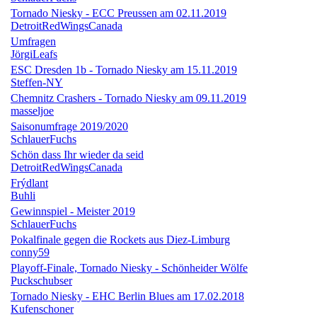
Tornado Niesky - ECC Preussen am 02.11.2019
DetroitRedWingsCanada
Umfragen
JörgiLeafs
ESC Dresden 1b - Tornado Niesky am 15.11.2019
Steffen-NY
Chemnitz Crashers - Tornado Niesky am 09.11.2019
masseljoe
Saisonumfrage 2019/2020
SchlauerFuchs
Schön dass Ihr wieder da seid
DetroitRedWingsCanada
Frýdlant
Buhli
Gewinnspiel - Meister 2019
SchlauerFuchs
Pokalfinale gegen die Rockets aus Diez-Limburg
conny59
Playoff-Finale, Tornado Niesky - Schönheider Wölfe
Puckschubser
Tornado Niesky - EHC Berlin Blues am 17.02.2018
Kufenschoner