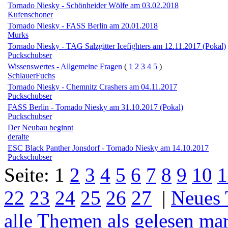
Tornado Niesky - Schönheider Wölfe am 03.02.2018
Kufenschoner
Tornado Niesky - FASS Berlin am 20.01.2018
Murks
Tornado Niesky - TAG Salzgitter Icefighters am 12.11.2017 (Pokal)
Puckschubser
Wissenswertes - Allgemeine Fragen
(
1
2
3
4
5
)
SchlauerFuchs
Tornado Niesky - Chemnitz Crashers am 04.11.2017
Puckschubser
FASS Berlin - Tornado Niesky am 31.10.2017 (Pokal)
Puckschubser
Der Neubau beginnt
deralte
ESC Black Panther Jonsdorf - Tornado Niesky am 14.10.2017
Puckschubser
Seite:
1
2
3
4
5
6
7
8
9
10
1
22
23
24
25
26
27
|
Neues
alle Themen als gelesen ma