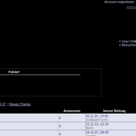
Account registrieren
Impre
»
User Onli
»
Besucher
LiveTicker
Media
Fanbus
Fehler!
6
27
|
Neues Thema
Antworten
letzter Beitrag
30.11.20, 13:35
6
SchlauerFuchs
22.12.12, 12:19
0
Bane
19.10.07, 09:49
0