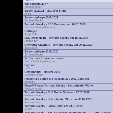
zwelch
Wie schauts aus?
Kufenschoner
Saison 2020/21 - aktueller Stand
Alfi81
Saisonumfrage 2020/2021
SchlauerFuchs
Tornado Niesky - ECC Preussen am 02.11.2019
DetroitRedWingsCanada
Umfragen
JörgiLeafs
ESC Dresden 1b - Tornado Niesky am 15.11.2019
Steffen-NY
Chemnitz Crashers - Tornado Niesky am 09.11.2019
masseljoe
Saisonumfrage 2019/2020
SchlauerFuchs
Schön dass Ihr wieder da seid
DetroitRedWingsCanada
Frýdlant
Buhli
Gewinnspiel - Meister 2019
SchlauerFuchs
Pokalfinale gegen die Rockets aus Diez-Limburg
conny59
Playoff-Finale, Tornado Niesky - Schönheider Wölfe
Puckschubser
Tornado Niesky - EHC Berlin Blues am 17.02.2018
Kufenschoner
Tornado Niesky - Schönheider Wölfe am 03.02.2018
Kufenschoner
Tornado Niesky - FASS Berlin am 20.01.2018
Murks
Tornado Niesky - TAG Salzgitter Icefighters am 12.11.2017 (Pokal)