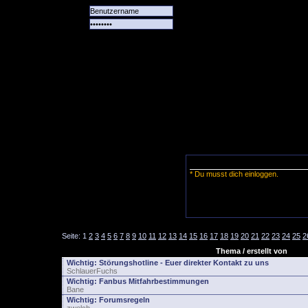
Alle
Das
Forum
Spiele
Team
alle
Tore
* Du musst dich einloggen.
Seite:
1
2
3
4
5
6
7
8
9
10
11
12
13
14
15
16
17
18
19
20
21
22
23
24
25
2
Thema / erstellt von
Wichtig:
Störungshotline - Euer direkter Kontakt zu uns
SchlauerFuchs
Wichtig:
Fanbus Mitfahrbestimmungen
Bane
Wichtig:
Forumsregeln