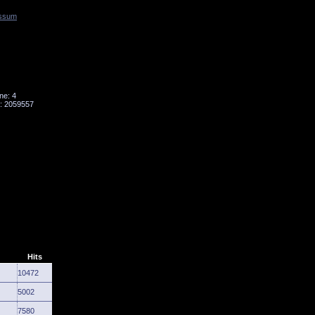
ssum
Tornado
Niesky
ne: 4
: 2059557
Hits
10472
5002
7580