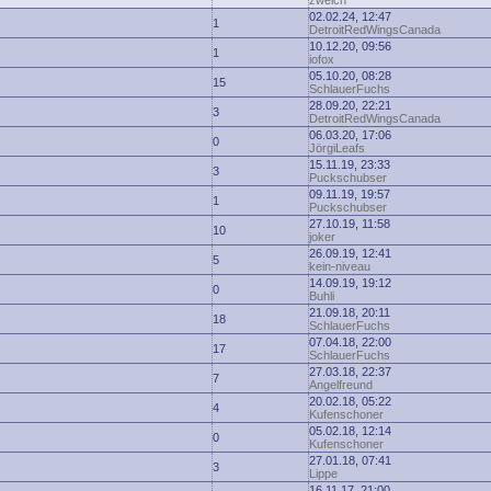
zwelch
02.02.24, 12:47
1
DetroitRedWingsCanada
10.12.20, 09:56
1
iofox
05.10.20, 08:28
15
SchlauerFuchs
28.09.20, 22:21
3
DetroitRedWingsCanada
06.03.20, 17:06
0
JörgiLeafs
15.11.19, 23:33
3
Puckschubser
09.11.19, 19:57
1
Puckschubser
27.10.19, 11:58
10
joker
26.09.19, 12:41
5
kein-niveau
14.09.19, 19:12
0
Buhli
21.09.18, 20:11
18
SchlauerFuchs
07.04.18, 22:00
17
SchlauerFuchs
27.03.18, 22:37
7
Angelfreund
20.02.18, 05:22
4
Kufenschoner
05.02.18, 12:14
0
Kufenschoner
27.01.18, 07:41
3
Lippe
16.11.17, 21:00