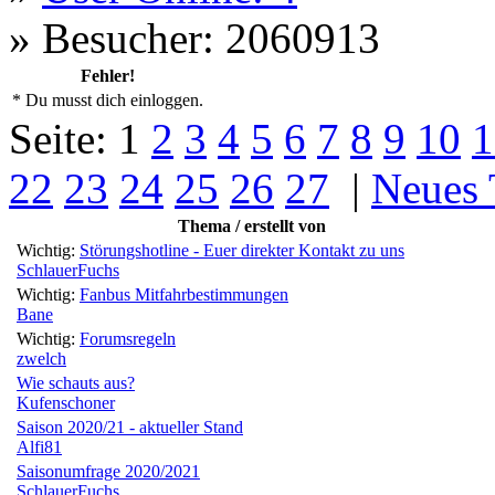
»
Besucher: 2060913
Fehler!
* Du musst dich einloggen.
Seite:
1
2
3
4
5
6
7
8
9
10
1
22
23
24
25
26
27
|
Neues
Thema / erstellt von
Wichtig:
Störungshotline - Euer direkter Kontakt zu uns
SchlauerFuchs
Wichtig:
Fanbus Mitfahrbestimmungen
Bane
Wichtig:
Forumsregeln
zwelch
Wie schauts aus?
Kufenschoner
Saison 2020/21 - aktueller Stand
Alfi81
Saisonumfrage 2020/2021
SchlauerFuchs