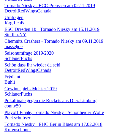
Tornado Niesky - ECC Preussen am 02.11.2019
DetroitRedWingsCanada
Umfragen
JörgiLeafs
ESC Dresden 1b - Tornado Niesky am 15.11.2019
Steffen-NY
Chemnitz Crashers - Tornado Niesky am 09.11.2019
masseljoe
Saisonumfrage 2019/2020
SchlauerFuchs
Schön dass Ihr wieder da seid
DetroitRedWingsCanada
Frýdlant
Buhli
Gewinnspiel - Meister 2019
SchlauerFuchs
Pokalfinale gegen die Rockets aus Diez-Limburg
conny59
Playoff-Finale, Tornado Niesky - Schönheider Wölfe
Puckschubser
Tornado Niesky - EHC Berlin Blues am 17.02.2018
Kufenschoner