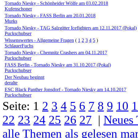
Tornado Niesky - Schönheider Wölfe am 03.02.2018
Kufenschoner
Tornado Niesky - FASS Berlin am 20.01.2018
Murks
Tornado Niesky - TAG Salzgitter Icefighters am 12.11.2017 (Pokal)
Puckschubser
Wissenswertes - Allgemeine Fragen
(
1
2
3
4
5
)
SchlauerFuchs
Tornado Niesky - Chemnitz Crashers am 04.11.2017
Puckschubser
FASS Berlin - Tornado Niesky am 31.10.2017 (Pokal)
Puckschubser
Der Neubau beginnt
deralte
ESC Black Panther Jonsdorf - Tornado Niesky am 14.10.2017
Puckschubser
Seite:
1
2
3
4
5
6
7
8
9
10
1
22
23
24
25
26
27
|
Neues
alle Themen als gelesen ma