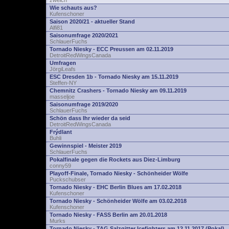
zwelch
Wie schauts aus?
Kufenschoner
Saison 2020/21 - aktueller Stand
Alfi81
Saisonumfrage 2020/2021
SchlauerFuchs
Tornado Niesky - ECC Preussen am 02.11.2019
DetroitRedWingsCanada
Umfragen
JörgiLeafs
ESC Dresden 1b - Tornado Niesky am 15.11.2019
Steffen-NY
Chemnitz Crashers - Tornado Niesky am 09.11.2019
masseljoe
Saisonumfrage 2019/2020
SchlauerFuchs
Schön dass Ihr wieder da seid
DetroitRedWingsCanada
Frýdlant
Buhli
Gewinnspiel - Meister 2019
SchlauerFuchs
Pokalfinale gegen die Rockets aus Diez-Limburg
conny59
Playoff-Finale, Tornado Niesky - Schönheider Wölfe
Puckschubser
Tornado Niesky - EHC Berlin Blues am 17.02.2018
Kufenschoner
Tornado Niesky - Schönheider Wölfe am 03.02.2018
Kufenschoner
Tornado Niesky - FASS Berlin am 20.01.2018
Murks
Tornado Niesky - TAG Salzgitter Icefighters am 12.11.2017 (Pokal)