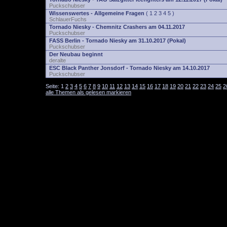
Puckschubser
Wissenswertes - Allgemeine Fragen
(
1
2
3
4
5
)
SchlauerFuchs
Tornado Niesky - Chemnitz Crashers am 04.11.2017
Puckschubser
FASS Berlin - Tornado Niesky am 31.10.2017 (Pokal)
Puckschubser
Der Neubau beginnt
deralte
ESC Black Panther Jonsdorf - Tornado Niesky am 14.10.2017
Puckschubser
Seite:
1
2
3
4
5
6
7
8
9
10
11
12
13
14
15
16
17
18
19
20
21
22
23
24
25
2
alle Themen als gelesen markieren