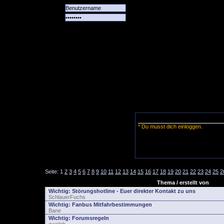
Alle
Das
Forum
Spiele
Team
alle
Tore
* Du musst dich einloggen.
Seite:
1
2
3
4
5
6
7
8
9
10
11
12
13
14
15
16
17
18
19
20
21
22
23
24
25
2
Thema / erstellt von
Wichtig:
Störungshotline - Euer direkter Kontakt zu uns
SchlauerFuchs
Wichtig:
Fanbus Mitfahrbestimmungen
Bane
Wichtig:
Forumsregeln