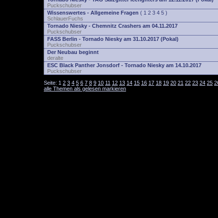
Puckschubser
Wissenswertes - Allgemeine Fragen
(
1
2
3
4
5
)
SchlauerFuchs
Tornado Niesky - Chemnitz Crashers am 04.11.2017
Puckschubser
FASS Berlin - Tornado Niesky am 31.10.2017 (Pokal)
Puckschubser
Der Neubau beginnt
deralte
ESC Black Panther Jonsdorf - Tornado Niesky am 14.10.2017
Puckschubser
Seite:
1
2
3
4
5
6
7
8
9
10
11
12
13
14
15
16
17
18
19
20
21
22
23
24
25
2
alle Themen als gelesen markieren