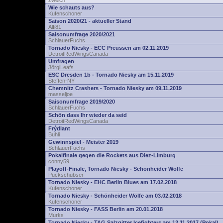
zwelch
Wie schauts aus?
Kufenschoner
Saison 2020/21 - aktueller Stand
Alfi81
Saisonumfrage 2020/2021
SchlauerFuchs
Tornado Niesky - ECC Preussen am 02.11.2019
DetroitRedWingsCanada
Umfragen
JörgiLeafs
ESC Dresden 1b - Tornado Niesky am 15.11.2019
Steffen-NY
Chemnitz Crashers - Tornado Niesky am 09.11.2019
masseljoe
Saisonumfrage 2019/2020
SchlauerFuchs
Schön dass Ihr wieder da seid
DetroitRedWingsCanada
Frýdlant
Buhli
Gewinnspiel - Meister 2019
SchlauerFuchs
Pokalfinale gegen die Rockets aus Diez-Limburg
conny59
Playoff-Finale, Tornado Niesky - Schönheider Wölfe
Puckschubser
Tornado Niesky - EHC Berlin Blues am 17.02.2018
Kufenschoner
Tornado Niesky - Schönheider Wölfe am 03.02.2018
Kufenschoner
Tornado Niesky - FASS Berlin am 20.01.2018
Murks
Tornado Niesky - TAG Salzgitter Icefighters am 12.11.2017 (Pokal)