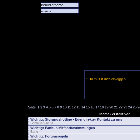
Alle
Das
Forum
Spiele
Team
alle
Tore
* Du musst dich einloggen.
Seite:
1
2
3
4
5
6
7
8
9
10
11
12
13
14
15
16
17
18
19
20
21
22
23
24
25
2
Thema / erstellt von
Wichtig:
Störungshotline - Euer direkter Kontakt zu uns
SchlauerFuchs
Wichtig:
Fanbus Mitfahrbestimmungen
Bane
Wichtig:
Forumsregeln