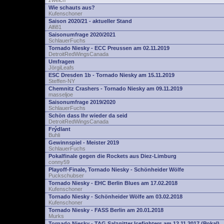
zwelch
Wie schauts aus?
Kufenschoner
Saison 2020/21 - aktueller Stand
Alfi81
Saisonumfrage 2020/2021
SchlauerFuchs
Tornado Niesky - ECC Preussen am 02.11.2019
DetroitRedWingsCanada
Umfragen
JörgiLeafs
ESC Dresden 1b - Tornado Niesky am 15.11.2019
Steffen-NY
Chemnitz Crashers - Tornado Niesky am 09.11.2019
masseljoe
Saisonumfrage 2019/2020
SchlauerFuchs
Schön dass Ihr wieder da seid
DetroitRedWingsCanada
Frýdlant
Buhli
Gewinnspiel - Meister 2019
SchlauerFuchs
Pokalfinale gegen die Rockets aus Diez-Limburg
conny59
Playoff-Finale, Tornado Niesky - Schönheider Wölfe
Puckschubser
Tornado Niesky - EHC Berlin Blues am 17.02.2018
Kufenschoner
Tornado Niesky - Schönheider Wölfe am 03.02.2018
Kufenschoner
Tornado Niesky - FASS Berlin am 20.01.2018
Murks
Tornado Niesky - TAG Salzgitter Icefighters am 12.11.2017 (Pokal)