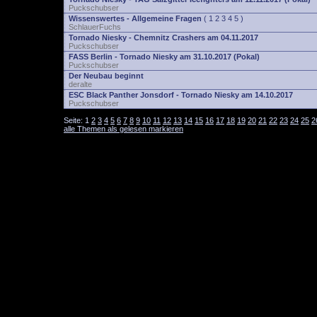
Puckschubser
Wissenswertes - Allgemeine Fragen
(
1
2
3
4
5
)
SchlauerFuchs
Tornado Niesky - Chemnitz Crashers am 04.11.2017
Puckschubser
FASS Berlin - Tornado Niesky am 31.10.2017 (Pokal)
Puckschubser
Der Neubau beginnt
deralte
ESC Black Panther Jonsdorf - Tornado Niesky am 14.10.2017
Puckschubser
Seite:
1
2
3
4
5
6
7
8
9
10
11
12
13
14
15
16
17
18
19
20
21
22
23
24
25
2
alle Themen als gelesen markieren