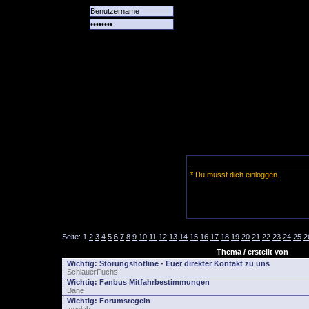
Alle
Das
Forum
Spiele
Team
alle
Tore
* Du musst dich einloggen.
Seite:
1
2
3
4
5
6
7
8
9
10
11
12
13
14
15
16
17
18
19
20
21
22
23
24
25
2
Thema / erstellt von
Wichtig:
Störungshotline - Euer direkter Kontakt zu uns
SchlauerFuchs
Wichtig:
Fanbus Mitfahrbestimmungen
Bane
Wichtig:
Forumsregeln