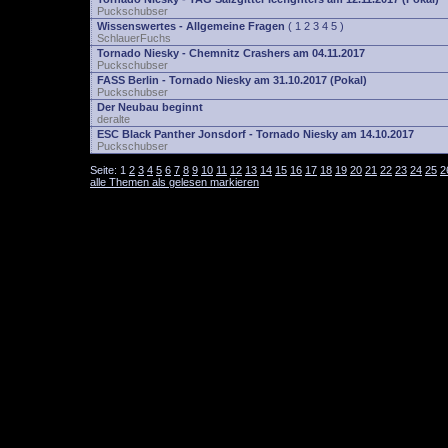
Puckschubser
Wissenswertes - Allgemeine Fragen
(
1
2
3
4
5
)
SchlauerFuchs
Tornado Niesky - Chemnitz Crashers am 04.11.2017
Puckschubser
FASS Berlin - Tornado Niesky am 31.10.2017 (Pokal)
Puckschubser
Der Neubau beginnt
deralte
ESC Black Panther Jonsdorf - Tornado Niesky am 14.10.2017
Puckschubser
Seite:
1
2
3
4
5
6
7
8
9
10
11
12
13
14
15
16
17
18
19
20
21
22
23
24
25
2
alle Themen als gelesen markieren