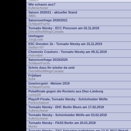
zwelch
Wie schauts aus?
Kufenschoner
Saison 2020/21 - aktueller Stand
Alfi81
Saisonumfrage 2020/2021
SchlauerFuchs
Tornado Niesky - ECC Preussen am 02.11.2019
DetroitRedWingsCanada
Umfragen
JörgiLeafs
ESC Dresden 1b - Tornado Niesky am 15.11.2019
Steffen-NY
Chemnitz Crashers - Tornado Niesky am 09.11.2019
masseljoe
Saisonumfrage 2019/2020
SchlauerFuchs
Schön dass Ihr wieder da seid
DetroitRedWingsCanada
Frýdlant
Buhli
Gewinnspiel - Meister 2019
SchlauerFuchs
Pokalfinale gegen die Rockets aus Diez-Limburg
conny59
Playoff-Finale, Tornado Niesky - Schönheider Wölfe
Puckschubser
Tornado Niesky - EHC Berlin Blues am 17.02.2018
Kufenschoner
Tornado Niesky - Schönheider Wölfe am 03.02.2018
Kufenschoner
Tornado Niesky - FASS Berlin am 20.01.2018
Murks
Tornado Niesky - TAG Salzgitter Icefighters am 12.11.2017 (Pokal)