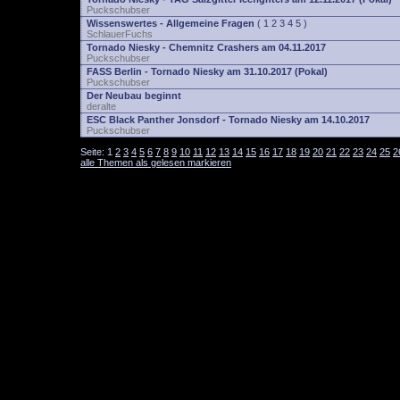
Puckschubser
Wissenswertes - Allgemeine Fragen
(
1
2
3
4
5
)
SchlauerFuchs
Tornado Niesky - Chemnitz Crashers am 04.11.2017
Puckschubser
FASS Berlin - Tornado Niesky am 31.10.2017 (Pokal)
Puckschubser
Der Neubau beginnt
deralte
ESC Black Panther Jonsdorf - Tornado Niesky am 14.10.2017
Puckschubser
Seite:
1
2
3
4
5
6
7
8
9
10
11
12
13
14
15
16
17
18
19
20
21
22
23
24
25
2
alle Themen als gelesen markieren