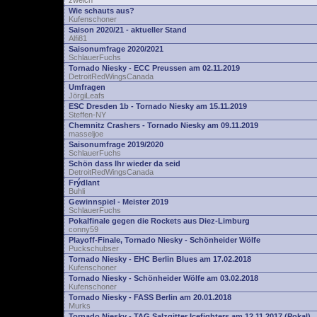
zwelch
Wie schauts aus?
Kufenschoner
Saison 2020/21 - aktueller Stand
Alfi81
Saisonumfrage 2020/2021
SchlauerFuchs
Tornado Niesky - ECC Preussen am 02.11.2019
DetroitRedWingsCanada
Umfragen
JörgiLeafs
ESC Dresden 1b - Tornado Niesky am 15.11.2019
Steffen-NY
Chemnitz Crashers - Tornado Niesky am 09.11.2019
masseljoe
Saisonumfrage 2019/2020
SchlauerFuchs
Schön dass Ihr wieder da seid
DetroitRedWingsCanada
Frýdlant
Buhli
Gewinnspiel - Meister 2019
SchlauerFuchs
Pokalfinale gegen die Rockets aus Diez-Limburg
conny59
Playoff-Finale, Tornado Niesky - Schönheider Wölfe
Puckschubser
Tornado Niesky - EHC Berlin Blues am 17.02.2018
Kufenschoner
Tornado Niesky - Schönheider Wölfe am 03.02.2018
Kufenschoner
Tornado Niesky - FASS Berlin am 20.01.2018
Murks
Tornado Niesky - TAG Salzgitter Icefighters am 12.11.2017 (Pokal)