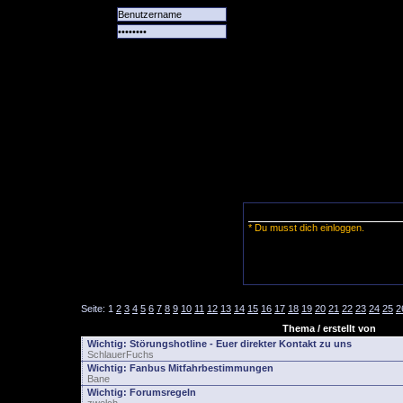
Alle
Das
Forum
Spiele
Team
alle
Tore
* Du musst dich einloggen.
Seite:
1
2
3
4
5
6
7
8
9
10
11
12
13
14
15
16
17
18
19
20
21
22
23
24
25
2
Thema / erstellt von
Wichtig:
Störungshotline - Euer direkter Kontakt zu uns
SchlauerFuchs
Wichtig:
Fanbus Mitfahrbestimmungen
Bane
Wichtig:
Forumsregeln