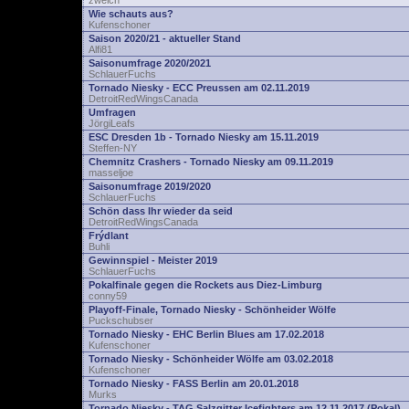
zwelch
Wie schauts aus?
Kufenschoner
Saison 2020/21 - aktueller Stand
Alfi81
Saisonumfrage 2020/2021
SchlauerFuchs
Tornado Niesky - ECC Preussen am 02.11.2019
DetroitRedWingsCanada
Umfragen
JörgiLeafs
ESC Dresden 1b - Tornado Niesky am 15.11.2019
Steffen-NY
Chemnitz Crashers - Tornado Niesky am 09.11.2019
masseljoe
Saisonumfrage 2019/2020
SchlauerFuchs
Schön dass Ihr wieder da seid
DetroitRedWingsCanada
Frýdlant
Buhli
Gewinnspiel - Meister 2019
SchlauerFuchs
Pokalfinale gegen die Rockets aus Diez-Limburg
conny59
Playoff-Finale, Tornado Niesky - Schönheider Wölfe
Puckschubser
Tornado Niesky - EHC Berlin Blues am 17.02.2018
Kufenschoner
Tornado Niesky - Schönheider Wölfe am 03.02.2018
Kufenschoner
Tornado Niesky - FASS Berlin am 20.01.2018
Murks
Tornado Niesky - TAG Salzgitter Icefighters am 12.11.2017 (Pokal)