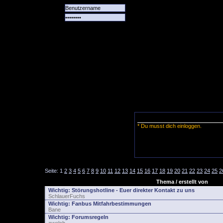
Alle
Das
Forum
Spiele
Team
alle
Tore
* Du musst dich einloggen.
Seite:
1
2
3
4
5
6
7
8
9
10
11
12
13
14
15
16
17
18
19
20
21
22
23
24
25
2
Thema / erstellt von
Wichtig:
Störungshotline - Euer direkter Kontakt zu uns
SchlauerFuchs
Wichtig:
Fanbus Mitfahrbestimmungen
Bane
Wichtig:
Forumsregeln