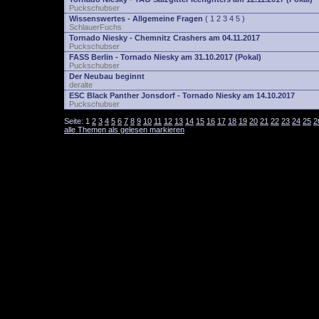
Puckschubser
Wissenswertes - Allgemeine Fragen
(
1
2
3
4
5
)
SchlauerFuchs
Tornado Niesky - Chemnitz Crashers am 04.11.2017
Puckschubser
FASS Berlin - Tornado Niesky am 31.10.2017 (Pokal)
Puckschubser
Der Neubau beginnt
deralte
ESC Black Panther Jonsdorf - Tornado Niesky am 14.10.2017
Puckschubser
Seite:
1
2
3
4
5
6
7
8
9
10
11
12
13
14
15
16
17
18
19
20
21
22
23
24
25
2
alle Themen als gelesen markieren