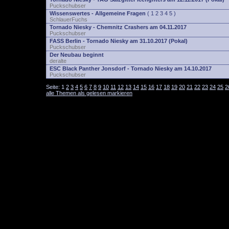
Puckschubser
Wissenswertes - Allgemeine Fragen
(
1
2
3
4
5
)
SchlauerFuchs
Tornado Niesky - Chemnitz Crashers am 04.11.2017
Puckschubser
FASS Berlin - Tornado Niesky am 31.10.2017 (Pokal)
Puckschubser
Der Neubau beginnt
deralte
ESC Black Panther Jonsdorf - Tornado Niesky am 14.10.2017
Puckschubser
Seite:
1
2
3
4
5
6
7
8
9
10
11
12
13
14
15
16
17
18
19
20
21
22
23
24
25
2
alle Themen als gelesen markieren