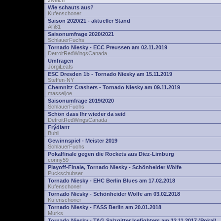
zwelch
Wie schauts aus?
Kufenschoner
Saison 2020/21 - aktueller Stand
Alfi81
Saisonumfrage 2020/2021
SchlauerFuchs
Tornado Niesky - ECC Preussen am 02.11.2019
DetroitRedWingsCanada
Umfragen
JörgiLeafs
ESC Dresden 1b - Tornado Niesky am 15.11.2019
Steffen-NY
Chemnitz Crashers - Tornado Niesky am 09.11.2019
masseljoe
Saisonumfrage 2019/2020
SchlauerFuchs
Schön dass Ihr wieder da seid
DetroitRedWingsCanada
Frýdlant
Buhli
Gewinnspiel - Meister 2019
SchlauerFuchs
Pokalfinale gegen die Rockets aus Diez-Limburg
conny59
Playoff-Finale, Tornado Niesky - Schönheider Wölfe
Puckschubser
Tornado Niesky - EHC Berlin Blues am 17.02.2018
Kufenschoner
Tornado Niesky - Schönheider Wölfe am 03.02.2018
Kufenschoner
Tornado Niesky - FASS Berlin am 20.01.2018
Murks
Tornado Niesky - TAG Salzgitter Icefighters am 12.11.2017 (Pokal)