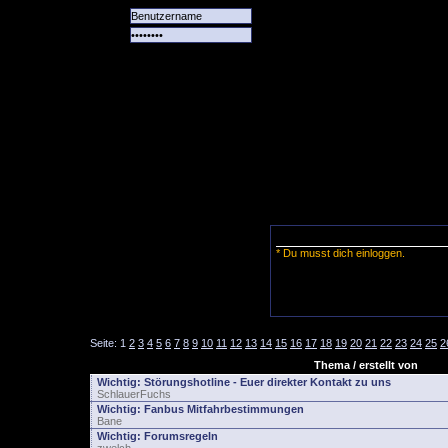
Alle
Das
Forum
Spiele
Team
alle
Tore
* Du musst dich einloggen.
Seite:
1
2
3
4
5
6
7
8
9
10
11
12
13
14
15
16
17
18
19
20
21
22
23
24
25
2
Thema / erstellt von
Wichtig:
Störungshotline - Euer direkter Kontakt zu uns
SchlauerFuchs
Wichtig:
Fanbus Mitfahrbestimmungen
Bane
Wichtig:
Forumsregeln