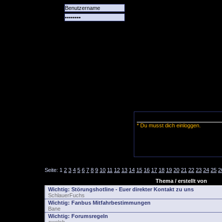
Alle
Das
Forum
Spiele
Team
alle
Tore
* Du musst dich einloggen.
Seite:
1
2
3
4
5
6
7
8
9
10
11
12
13
14
15
16
17
18
19
20
21
22
23
24
25
2
Thema / erstellt von
Wichtig:
Störungshotline - Euer direkter Kontakt zu uns
SchlauerFuchs
Wichtig:
Fanbus Mitfahrbestimmungen
Bane
Wichtig:
Forumsregeln