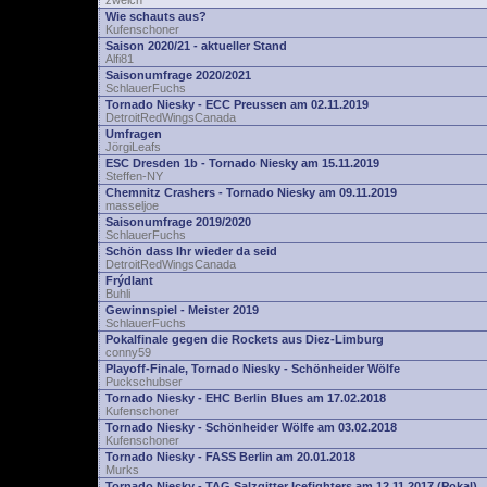
zwelch
Wie schauts aus?
Kufenschoner
Saison 2020/21 - aktueller Stand
Alfi81
Saisonumfrage 2020/2021
SchlauerFuchs
Tornado Niesky - ECC Preussen am 02.11.2019
DetroitRedWingsCanada
Umfragen
JörgiLeafs
ESC Dresden 1b - Tornado Niesky am 15.11.2019
Steffen-NY
Chemnitz Crashers - Tornado Niesky am 09.11.2019
masseljoe
Saisonumfrage 2019/2020
SchlauerFuchs
Schön dass Ihr wieder da seid
DetroitRedWingsCanada
Frýdlant
Buhli
Gewinnspiel - Meister 2019
SchlauerFuchs
Pokalfinale gegen die Rockets aus Diez-Limburg
conny59
Playoff-Finale, Tornado Niesky - Schönheider Wölfe
Puckschubser
Tornado Niesky - EHC Berlin Blues am 17.02.2018
Kufenschoner
Tornado Niesky - Schönheider Wölfe am 03.02.2018
Kufenschoner
Tornado Niesky - FASS Berlin am 20.01.2018
Murks
Tornado Niesky - TAG Salzgitter Icefighters am 12.11.2017 (Pokal)