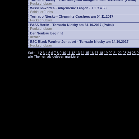
Puckschubser
Wissenswertes - Allgemeine Fragen
(
1
2
3
4
5
)
SchlauerFuchs
Tornado Niesky - Chemnitz Crashers am 04.11.2017
Puckschubser
FASS Berlin - Tornado Niesky am 31.10.2017 (Pokal)
Puckschubser
Der Neubau beginnt
deralte
ESC Black Panther Jonsdorf - Tornado Niesky am 14.10.2017
Puckschubser
Seite:
1
2
3
4
5
6
7
8
9
10
11
12
13
14
15
16
17
18
19
20
21
22
23
24
25
2
alle Themen als gelesen markieren