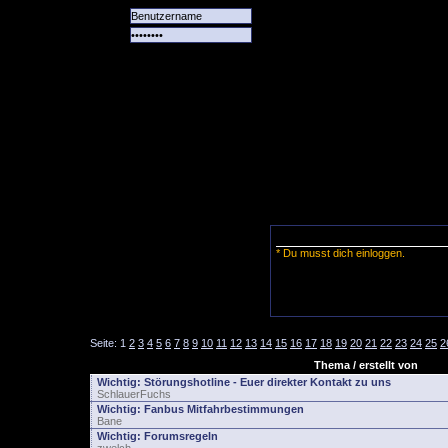
Alle
Das
Forum
Spiele
Team
alle
Tore
* Du musst dich einloggen.
Seite:
1
2
3
4
5
6
7
8
9
10
11
12
13
14
15
16
17
18
19
20
21
22
23
24
25
2
Thema / erstellt von
Wichtig:
Störungshotline - Euer direkter Kontakt zu uns
SchlauerFuchs
Wichtig:
Fanbus Mitfahrbestimmungen
Bane
Wichtig:
Forumsregeln