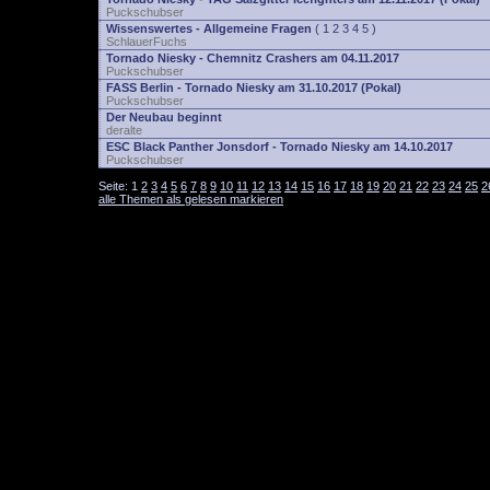
Puckschubser
Wissenswertes - Allgemeine Fragen
(
1
2
3
4
5
)
SchlauerFuchs
Tornado Niesky - Chemnitz Crashers am 04.11.2017
Puckschubser
FASS Berlin - Tornado Niesky am 31.10.2017 (Pokal)
Puckschubser
Der Neubau beginnt
deralte
ESC Black Panther Jonsdorf - Tornado Niesky am 14.10.2017
Puckschubser
Seite:
1
2
3
4
5
6
7
8
9
10
11
12
13
14
15
16
17
18
19
20
21
22
23
24
25
2
alle Themen als gelesen markieren