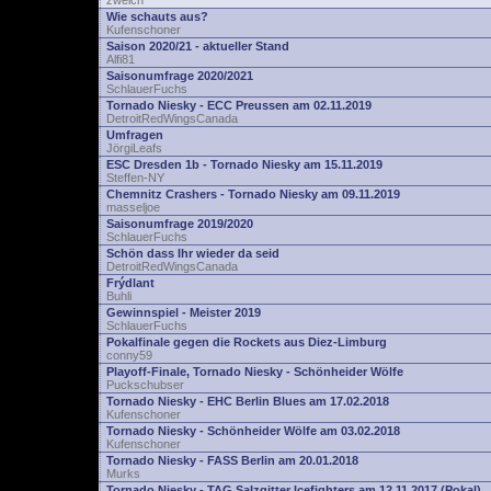
zwelch
Wie schauts aus?
Kufenschoner
Saison 2020/21 - aktueller Stand
Alfi81
Saisonumfrage 2020/2021
SchlauerFuchs
Tornado Niesky - ECC Preussen am 02.11.2019
DetroitRedWingsCanada
Umfragen
JörgiLeafs
ESC Dresden 1b - Tornado Niesky am 15.11.2019
Steffen-NY
Chemnitz Crashers - Tornado Niesky am 09.11.2019
masseljoe
Saisonumfrage 2019/2020
SchlauerFuchs
Schön dass Ihr wieder da seid
DetroitRedWingsCanada
Frýdlant
Buhli
Gewinnspiel - Meister 2019
SchlauerFuchs
Pokalfinale gegen die Rockets aus Diez-Limburg
conny59
Playoff-Finale, Tornado Niesky - Schönheider Wölfe
Puckschubser
Tornado Niesky - EHC Berlin Blues am 17.02.2018
Kufenschoner
Tornado Niesky - Schönheider Wölfe am 03.02.2018
Kufenschoner
Tornado Niesky - FASS Berlin am 20.01.2018
Murks
Tornado Niesky - TAG Salzgitter Icefighters am 12.11.2017 (Pokal)