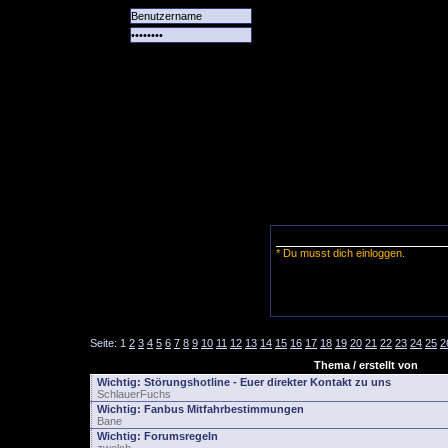
Alle
Das
Forum
Spiele
Team
alle
Tore
* Du musst dich einloggen.
Seite:
1
2
3
4
5
6
7
8
9
10
11
12
13
14
15
16
17
18
19
20
21
22
23
24
25
2
Thema / erstellt von
Wichtig:
Störungshotline - Euer direkter Kontakt zu uns
SchlauerFuchs
Wichtig:
Fanbus Mitfahrbestimmungen
Bane
Wichtig:
Forumsregeln