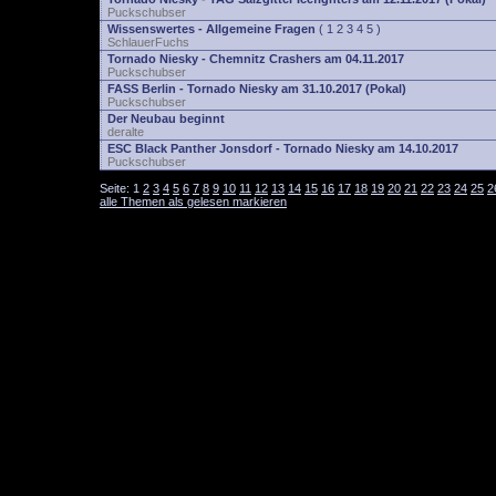
Puckschubser
Wissenswertes - Allgemeine Fragen
(
1
2
3
4
5
)
SchlauerFuchs
Tornado Niesky - Chemnitz Crashers am 04.11.2017
Puckschubser
FASS Berlin - Tornado Niesky am 31.10.2017 (Pokal)
Puckschubser
Der Neubau beginnt
deralte
ESC Black Panther Jonsdorf - Tornado Niesky am 14.10.2017
Puckschubser
Seite:
1
2
3
4
5
6
7
8
9
10
11
12
13
14
15
16
17
18
19
20
21
22
23
24
25
2
alle Themen als gelesen markieren