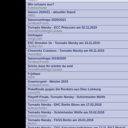
zwelch
Wie schauts aus?
Kufenschoner
Saison 2020/21 - aktueller Stand
Alfi81
Saisonumfrage 2020/2021
SchlauerFuchs
Tornado Niesky - ECC Preussen am 02.11.2019
DetroitRedWingsCanada
Umfragen
JörgiLeafs
ESC Dresden 1b - Tornado Niesky am 15.11.2019
Steffen-NY
Chemnitz Crashers - Tornado Niesky am 09.11.2019
masseljoe
Saisonumfrage 2019/2020
SchlauerFuchs
Schön dass Ihr wieder da seid
DetroitRedWingsCanada
Frýdlant
Buhli
Gewinnspiel - Meister 2019
SchlauerFuchs
Pokalfinale gegen die Rockets aus Diez-Limburg
conny59
Playoff-Finale, Tornado Niesky - Schönheider Wölfe
Puckschubser
Tornado Niesky - EHC Berlin Blues am 17.02.2018
Kufenschoner
Tornado Niesky - Schönheider Wölfe am 03.02.2018
Kufenschoner
Tornado Niesky - FASS Berlin am 20.01.2018
Murks
Tornado Niesky - TAG Salzgitter Icefighters am 12.11.2017 (Pokal)