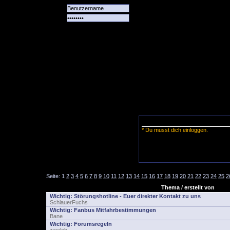
Alle
Das
Forum
Spiele
Team
alle
Tore
* Du musst dich einloggen.
Seite:
1
2
3
4
5
6
7
8
9
10
11
12
13
14
15
16
17
18
19
20
21
22
23
24
25
2
Thema / erstellt von
Wichtig:
Störungshotline - Euer direkter Kontakt zu uns
SchlauerFuchs
Wichtig:
Fanbus Mitfahrbestimmungen
Bane
Wichtig:
Forumsregeln