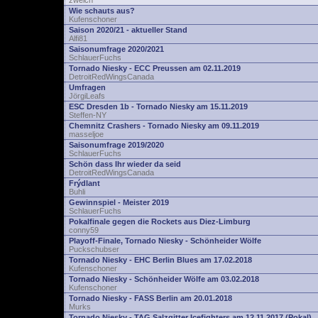
zwelch
Wie schauts aus?
Kufenschoner
Saison 2020/21 - aktueller Stand
Alfi81
Saisonumfrage 2020/2021
SchlauerFuchs
Tornado Niesky - ECC Preussen am 02.11.2019
DetroitRedWingsCanada
Umfragen
JörgiLeafs
ESC Dresden 1b - Tornado Niesky am 15.11.2019
Steffen-NY
Chemnitz Crashers - Tornado Niesky am 09.11.2019
masseljoe
Saisonumfrage 2019/2020
SchlauerFuchs
Schön dass Ihr wieder da seid
DetroitRedWingsCanada
Frýdlant
Buhli
Gewinnspiel - Meister 2019
SchlauerFuchs
Pokalfinale gegen die Rockets aus Diez-Limburg
conny59
Playoff-Finale, Tornado Niesky - Schönheider Wölfe
Puckschubser
Tornado Niesky - EHC Berlin Blues am 17.02.2018
Kufenschoner
Tornado Niesky - Schönheider Wölfe am 03.02.2018
Kufenschoner
Tornado Niesky - FASS Berlin am 20.01.2018
Murks
Tornado Niesky - TAG Salzgitter Icefighters am 12.11.2017 (Pokal)