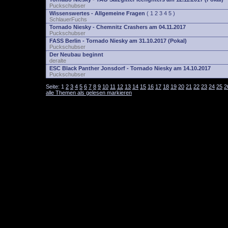
Puckschubser
Wissenswertes - Allgemeine Fragen
(
1
2
3
4
5
)
SchlauerFuchs
Tornado Niesky - Chemnitz Crashers am 04.11.2017
Puckschubser
FASS Berlin - Tornado Niesky am 31.10.2017 (Pokal)
Puckschubser
Der Neubau beginnt
deralte
ESC Black Panther Jonsdorf - Tornado Niesky am 14.10.2017
Puckschubser
Seite:
1
2
3
4
5
6
7
8
9
10
11
12
13
14
15
16
17
18
19
20
21
22
23
24
25
2
alle Themen als gelesen markieren