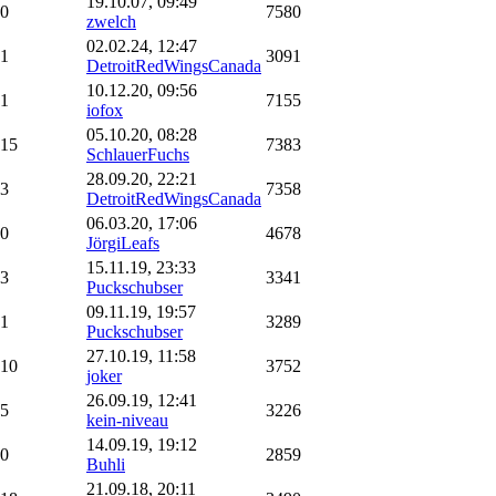
19.10.07, 09:49
0
7580
zwelch
02.02.24, 12:47
1
3091
DetroitRedWingsCanada
10.12.20, 09:56
1
7155
iofox
05.10.20, 08:28
15
7383
SchlauerFuchs
28.09.20, 22:21
3
7358
DetroitRedWingsCanada
06.03.20, 17:06
0
4678
JörgiLeafs
15.11.19, 23:33
3
3341
Puckschubser
09.11.19, 19:57
1
3289
Puckschubser
27.10.19, 11:58
10
3752
joker
26.09.19, 12:41
5
3226
kein-niveau
14.09.19, 19:12
0
2859
Buhli
21.09.18, 20:11