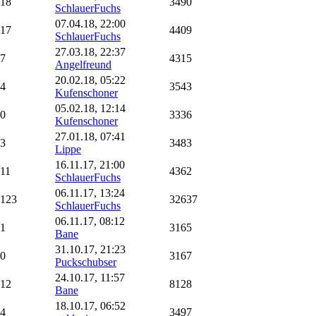
18
3490
SchlauerFuchs
07.04.18, 22:00
17
4409
SchlauerFuchs
27.03.18, 22:37
7
4315
Angelfreund
20.02.18, 05:22
4
3543
Kufenschoner
05.02.18, 12:14
0
3336
Kufenschoner
27.01.18, 07:41
3
3483
Lippe
16.11.17, 21:00
11
4362
SchlauerFuchs
06.11.17, 13:24
123
32637
SchlauerFuchs
06.11.17, 08:12
1
3165
Bane
31.10.17, 21:23
0
3167
Puckschubser
24.10.17, 11:57
12
8128
Bane
18.10.17, 06:52
4
3497