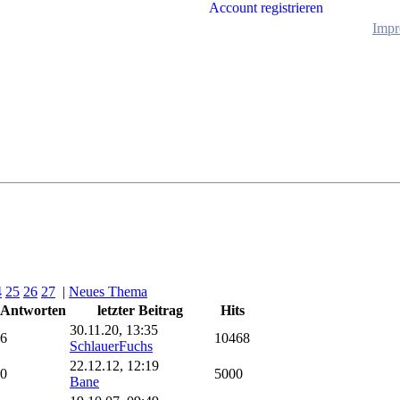
Account registrieren
Impr
4
25
26
27
|
Neues Thema
Antworten
letzter Beitrag
Hits
30.11.20, 13:35
6
10468
SchlauerFuchs
22.12.12, 12:19
0
5000
Bane