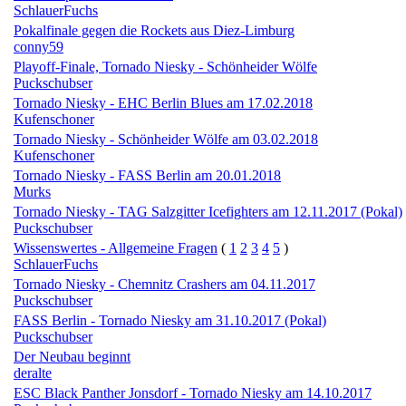
SchlauerFuchs
Pokalfinale gegen die Rockets aus Diez-Limburg
conny59
Playoff-Finale, Tornado Niesky - Schönheider Wölfe
Puckschubser
Tornado Niesky - EHC Berlin Blues am 17.02.2018
Kufenschoner
Tornado Niesky - Schönheider Wölfe am 03.02.2018
Kufenschoner
Tornado Niesky - FASS Berlin am 20.01.2018
Murks
Tornado Niesky - TAG Salzgitter Icefighters am 12.11.2017 (Pokal)
Puckschubser
Wissenswertes - Allgemeine Fragen
(
1
2
3
4
5
)
SchlauerFuchs
Tornado Niesky - Chemnitz Crashers am 04.11.2017
Puckschubser
FASS Berlin - Tornado Niesky am 31.10.2017 (Pokal)
Puckschubser
Der Neubau beginnt
deralte
ESC Black Panther Jonsdorf - Tornado Niesky am 14.10.2017