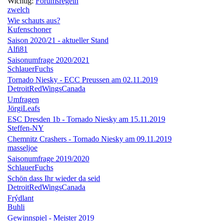
Wichtig:
Forumsregeln
zwelch
Wie schauts aus?
Kufenschoner
Saison 2020/21 - aktueller Stand
Alfi81
Saisonumfrage 2020/2021
SchlauerFuchs
Tornado Niesky - ECC Preussen am 02.11.2019
DetroitRedWingsCanada
Umfragen
JörgiLeafs
ESC Dresden 1b - Tornado Niesky am 15.11.2019
Steffen-NY
Chemnitz Crashers - Tornado Niesky am 09.11.2019
masseljoe
Saisonumfrage 2019/2020
SchlauerFuchs
Schön dass Ihr wieder da seid
DetroitRedWingsCanada
Frýdlant
Buhli
Gewinnspiel - Meister 2019