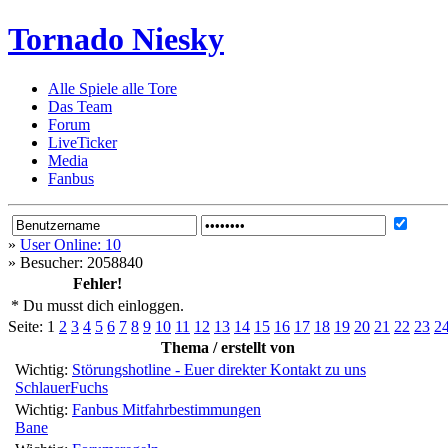
Tornado Niesky
Alle Spiele alle Tore
Das Team
Forum
LiveTicker
Media
Fanbus
»
User Online: 10
»
Besucher: 2058840
Fehler!
* Du musst dich einloggen.
Seite:
1
2
3
4
5
6
7
8
9
10
11
12
13
14
15
16
17
18
19
20
21
22
23
2
Thema / erstellt von
Wichtig:
Störungshotline - Euer direkter Kontakt zu uns
SchlauerFuchs
Wichtig:
Fanbus Mitfahrbestimmungen
Bane