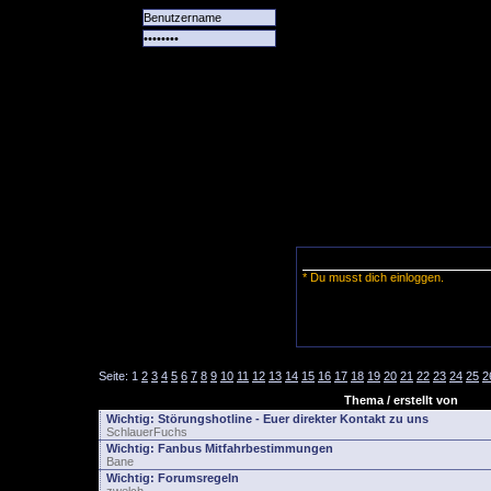
Alle
Das
Forum
Spiele
Team
alle
Tore
* Du musst dich einloggen.
Seite:
1
2
3
4
5
6
7
8
9
10
11
12
13
14
15
16
17
18
19
20
21
22
23
24
25
2
Thema / erstellt von
Wichtig:
Störungshotline - Euer direkter Kontakt zu uns
SchlauerFuchs
Wichtig:
Fanbus Mitfahrbestimmungen
Bane
Wichtig:
Forumsregeln