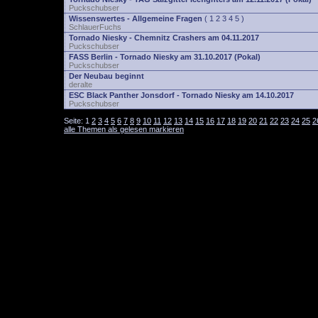
Puckschubser
Wissenswertes - Allgemeine Fragen
(
1
2
3
4
5
)
SchlauerFuchs
Tornado Niesky - Chemnitz Crashers am 04.11.2017
Puckschubser
FASS Berlin - Tornado Niesky am 31.10.2017 (Pokal)
Puckschubser
Der Neubau beginnt
deralte
ESC Black Panther Jonsdorf - Tornado Niesky am 14.10.2017
Puckschubser
Seite:
1
2
3
4
5
6
7
8
9
10
11
12
13
14
15
16
17
18
19
20
21
22
23
24
25
2
alle Themen als gelesen markieren