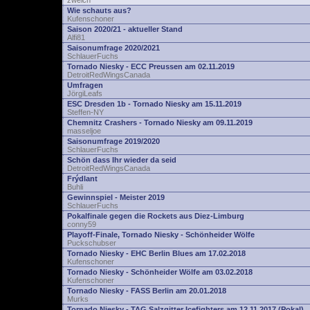
zwelch
Wie schauts aus?
Kufenschoner
Saison 2020/21 - aktueller Stand
Alfi81
Saisonumfrage 2020/2021
SchlauerFuchs
Tornado Niesky - ECC Preussen am 02.11.2019
DetroitRedWingsCanada
Umfragen
JörgiLeafs
ESC Dresden 1b - Tornado Niesky am 15.11.2019
Steffen-NY
Chemnitz Crashers - Tornado Niesky am 09.11.2019
masseljoe
Saisonumfrage 2019/2020
SchlauerFuchs
Schön dass Ihr wieder da seid
DetroitRedWingsCanada
Frýdlant
Buhli
Gewinnspiel - Meister 2019
SchlauerFuchs
Pokalfinale gegen die Rockets aus Diez-Limburg
conny59
Playoff-Finale, Tornado Niesky - Schönheider Wölfe
Puckschubser
Tornado Niesky - EHC Berlin Blues am 17.02.2018
Kufenschoner
Tornado Niesky - Schönheider Wölfe am 03.02.2018
Kufenschoner
Tornado Niesky - FASS Berlin am 20.01.2018
Murks
Tornado Niesky - TAG Salzgitter Icefighters am 12.11.2017 (Pokal)