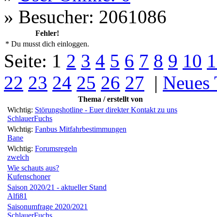
»
Besucher: 2061086
Fehler!
* Du musst dich einloggen.
Seite:
1
2
3
4
5
6
7
8
9
10
1
22
23
24
25
26
27
|
Neues
Thema / erstellt von
Wichtig:
Störungshotline - Euer direkter Kontakt zu uns
SchlauerFuchs
Wichtig:
Fanbus Mitfahrbestimmungen
Bane
Wichtig:
Forumsregeln
zwelch
Wie schauts aus?
Kufenschoner
Saison 2020/21 - aktueller Stand
Alfi81
Saisonumfrage 2020/2021
SchlauerFuchs