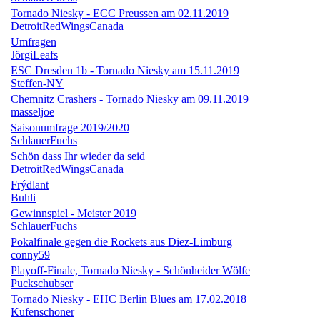
Tornado Niesky - ECC Preussen am 02.11.2019
DetroitRedWingsCanada
Umfragen
JörgiLeafs
ESC Dresden 1b - Tornado Niesky am 15.11.2019
Steffen-NY
Chemnitz Crashers - Tornado Niesky am 09.11.2019
masseljoe
Saisonumfrage 2019/2020
SchlauerFuchs
Schön dass Ihr wieder da seid
DetroitRedWingsCanada
Frýdlant
Buhli
Gewinnspiel - Meister 2019
SchlauerFuchs
Pokalfinale gegen die Rockets aus Diez-Limburg
conny59
Playoff-Finale, Tornado Niesky - Schönheider Wölfe
Puckschubser
Tornado Niesky - EHC Berlin Blues am 17.02.2018
Kufenschoner