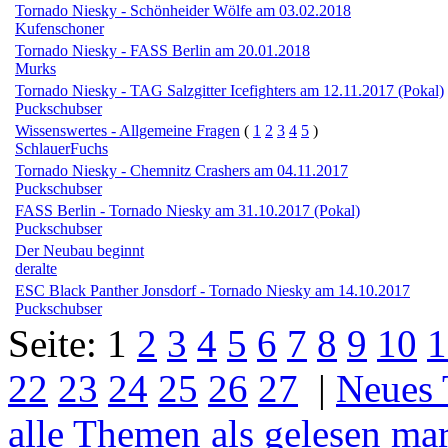
Tornado Niesky - Schönheider Wölfe am 03.02.2018
Kufenschoner
Tornado Niesky - FASS Berlin am 20.01.2018
Murks
Tornado Niesky - TAG Salzgitter Icefighters am 12.11.2017 (Pokal)
Puckschubser
Wissenswertes - Allgemeine Fragen
(
1
2
3
4
5
)
SchlauerFuchs
Tornado Niesky - Chemnitz Crashers am 04.11.2017
Puckschubser
FASS Berlin - Tornado Niesky am 31.10.2017 (Pokal)
Puckschubser
Der Neubau beginnt
deralte
ESC Black Panther Jonsdorf - Tornado Niesky am 14.10.2017
Puckschubser
Seite:
1
2
3
4
5
6
7
8
9
10
1
22
23
24
25
26
27
|
Neues
alle Themen als gelesen ma