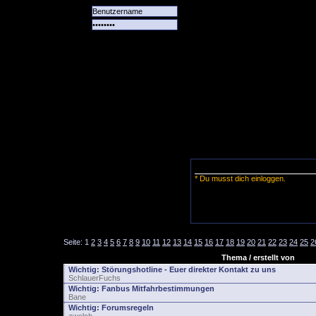
Alle
Das
Forum
Spiele
Team
alle
Tore
* Du musst dich einloggen.
Seite:
1
2
3
4
5
6
7
8
9
10
11
12
13
14
15
16
17
18
19
20
21
22
23
24
25
2
Thema / erstellt von
Wichtig:
Störungshotline - Euer direkter Kontakt zu uns
SchlauerFuchs
Wichtig:
Fanbus Mitfahrbestimmungen
Bane
Wichtig:
Forumsregeln