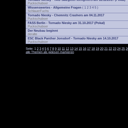
Puckschubser
Wissenswertes - Allgemeine Fragen
(
1
2
3
4
5
)
SchlauerFuchs
Tornado Niesky - Chemnitz Crashers am 04.11.2017
Puckschubser
FASS Berlin - Tornado Niesky am 31.10.2017 (Pokal)
Puckschubser
Der Neubau beginnt
deralte
ESC Black Panther Jonsdorf - Tornado Niesky am 14.10.2017
Puckschubser
Seite:
1
2
3
4
5
6
7
8
9
10
11
12
13
14
15
16
17
18
19
20
21
22
23
24
25
2
alle Themen als gelesen markieren