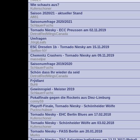
zwelch
Wie schauts aus?
Kufenschoner
Saison 2020/21 - aktueller Stand
Alfi81
Saisonumfrage 2020/2021
SchlauerFuchs
Tornado Niesky - ECC Preussen am 02.11.2019
DetroitRedWingsCanada
Umfragen
JörgiLeafs
ESC Dresden 1b - Tornado Niesky am 15.11.2019
Steffen-NY
Chemnitz Crashers - Tornado Niesky am 09.11.2019
masseljoe
Saisonumfrage 2019/2020
SchlauerFuchs
Schön dass Ihr wieder da seid
DetroitRedWingsCanada
Frýdlant
Buhli
Gewinnspiel - Meister 2019
SchlauerFuchs
Pokalfinale gegen die Rockets aus Diez-Limburg
conny59
Playoff-Finale, Tornado Niesky - Schönheider Wölfe
Puckschubser
Tornado Niesky - EHC Berlin Blues am 17.02.2018
Kufenschoner
Tornado Niesky - Schönheider Wölfe am 03.02.2018
Kufenschoner
Tornado Niesky - FASS Berlin am 20.01.2018
Murks
Tornado Niesky - TAG Salzgitter Icefighters am 12.11.2017 (Pokal)