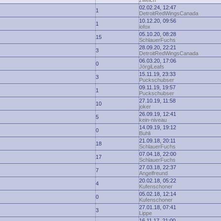
zwelch
02.02.24, 12:47
1
DetroitRedWingsCanada
10.12.20, 09:56
1
iofox
05.10.20, 08:28
15
SchlauerFuchs
28.09.20, 22:21
3
DetroitRedWingsCanada
06.03.20, 17:06
0
JörgiLeafs
15.11.19, 23:33
3
Puckschubser
09.11.19, 19:57
1
Puckschubser
27.10.19, 11:58
10
joker
26.09.19, 12:41
5
kein-niveau
14.09.19, 19:12
0
Buhli
21.09.18, 20:11
18
SchlauerFuchs
07.04.18, 22:00
17
SchlauerFuchs
27.03.18, 22:37
7
Angelfreund
20.02.18, 05:22
4
Kufenschoner
05.02.18, 12:14
0
Kufenschoner
27.01.18, 07:41
3
Lippe
16.11.17, 21:00