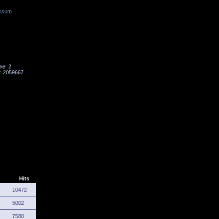
ssum
Tornado
Niesky
ne: 2
: 2059667
Hits
10472
5002
7580