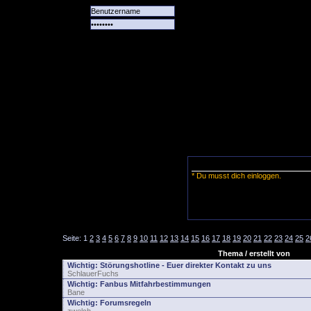
Alle
Das
Forum
Spiele
Team
alle
Tore
* Du musst dich einloggen.
Seite:
1
2
3
4
5
6
7
8
9
10
11
12
13
14
15
16
17
18
19
20
21
22
23
24
25
2
Thema / erstellt von
Wichtig:
Störungshotline - Euer direkter Kontakt zu uns
SchlauerFuchs
Wichtig:
Fanbus Mitfahrbestimmungen
Bane
Wichtig:
Forumsregeln