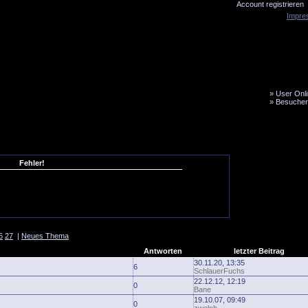
Account registrieren
Impre
»
User Onli
»
Besucher
LiveTicker
Media
Fanbus
Fehler!
6
27
|
Neues Thema
Antworten
letzter Beitrag
30.11.20, 13:35
6
SchlauerFuchs
22.12.12, 12:19
0
Bane
19.10.07, 09:49
0