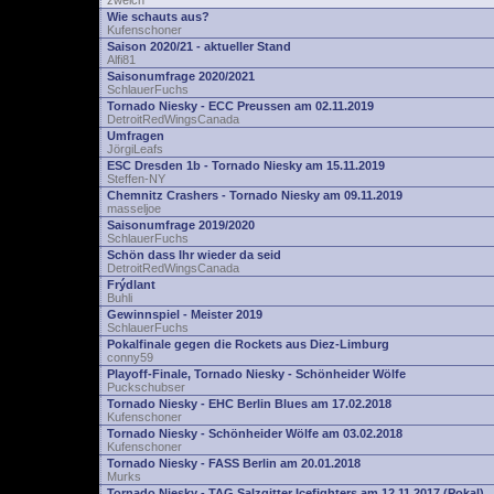
zwelch
Wie schauts aus?
Kufenschoner
Saison 2020/21 - aktueller Stand
Alfi81
Saisonumfrage 2020/2021
SchlauerFuchs
Tornado Niesky - ECC Preussen am 02.11.2019
DetroitRedWingsCanada
Umfragen
JörgiLeafs
ESC Dresden 1b - Tornado Niesky am 15.11.2019
Steffen-NY
Chemnitz Crashers - Tornado Niesky am 09.11.2019
masseljoe
Saisonumfrage 2019/2020
SchlauerFuchs
Schön dass Ihr wieder da seid
DetroitRedWingsCanada
Frýdlant
Buhli
Gewinnspiel - Meister 2019
SchlauerFuchs
Pokalfinale gegen die Rockets aus Diez-Limburg
conny59
Playoff-Finale, Tornado Niesky - Schönheider Wölfe
Puckschubser
Tornado Niesky - EHC Berlin Blues am 17.02.2018
Kufenschoner
Tornado Niesky - Schönheider Wölfe am 03.02.2018
Kufenschoner
Tornado Niesky - FASS Berlin am 20.01.2018
Murks
Tornado Niesky - TAG Salzgitter Icefighters am 12.11.2017 (Pokal)