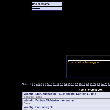
Alle
Das
Forum
Spiele
Team
alle
Tore
* Du musst dich einloggen.
Seite:
1
2
3
4
5
6
7
8
9
10
11
12
13
14
15
16
17
18
19
20
21
22
23
24
25
2
Thema / erstellt von
Wichtig:
Störungshotline - Euer direkter Kontakt zu uns
SchlauerFuchs
Wichtig:
Fanbus Mitfahrbestimmungen
Bane
Wichtig:
Forumsregeln