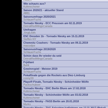
zwelch
Wie schauts aus?
Kufenschoner
Saison 2020/21 - aktueller Stand
Alfi81
Saisonumfrage 2020/2021
SchlauerFuchs
Tornado Niesky - ECC Preussen am 02.11.2019
DetroitRedWingsCanada
Umfragen
JörgiLeafs
ESC Dresden 1b - Tornado Niesky am 15.11.2019
Steffen-NY
Chemnitz Crashers - Tornado Niesky am 09.11.2019
masseljoe
Saisonumfrage 2019/2020
SchlauerFuchs
Schön dass Ihr wieder da seid
DetroitRedWingsCanada
Frýdlant
Buhli
Gewinnspiel - Meister 2019
SchlauerFuchs
Pokalfinale gegen die Rockets aus Diez-Limburg
conny59
Playoff-Finale, Tornado Niesky - Schönheider Wölfe
Puckschubser
Tornado Niesky - EHC Berlin Blues am 17.02.2018
Kufenschoner
Tornado Niesky - Schönheider Wölfe am 03.02.2018
Kufenschoner
Tornado Niesky - FASS Berlin am 20.01.2018
Murks
Tornado Niesky - TAG Salzgitter Icefighters am 12.11.2017 (Pokal)