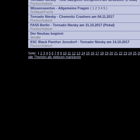
Puckschubser
Wissenswertes - Allgemeine Fragen
(
1
2
3
4
5
)
SchlauerFuchs
Tornado Niesky - Chemnitz Crashers am 04.11.2017
Puckschubser
FASS Berlin - Tornado Niesky am 31.10.2017 (Pokal)
Puckschubser
Der Neubau beginnt
deralte
ESC Black Panther Jonsdorf - Tornado Niesky am 14.10.2017
Puckschubser
Seite:
1
2
3
4
5
6
7
8
9
10
11
12
13
14
15
16
17
18
19
20
21
22
23
24
25
2
alle Themen als gelesen markieren