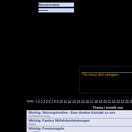
Alle
Das
Forum
Spiele
Team
alle
Tore
* Du musst dich einloggen.
Seite:
1
2
3
4
5
6
7
8
9
10
11
12
13
14
15
16
17
18
19
20
21
22
23
24
25
2
Thema / erstellt von
Wichtig:
Störungshotline - Euer direkter Kontakt zu uns
SchlauerFuchs
Wichtig:
Fanbus Mitfahrbestimmungen
Bane
Wichtig:
Forumsregeln