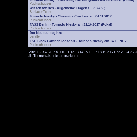
Puckschubser
Wissenswertes - Allgemeine Fragen
(
1
2
3
4
5
)
SchlauerFuchs
Tornado Niesky - Chemnitz Crashers am 04.11.2017
Puckschubser
FASS Berlin - Tornado Niesky am 31.10.2017 (Pokal)
Puckschubser
Der Neubau beginnt
deralte
ESC Black Panther Jonsdorf - Tornado Niesky am 14.10.2017
Puckschubser
Seite:
1
2
3
4
5
6
7
8
9
10
11
12
13
14
15
16
17
18
19
20
21
22
23
24
25
2
alle Themen als gelesen markieren