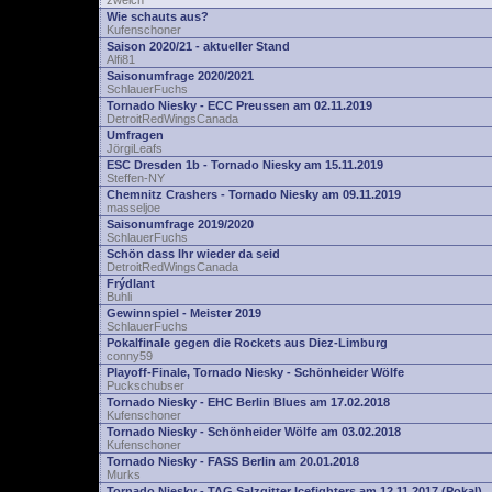
zwelch
Wie schauts aus?
Kufenschoner
Saison 2020/21 - aktueller Stand
Alfi81
Saisonumfrage 2020/2021
SchlauerFuchs
Tornado Niesky - ECC Preussen am 02.11.2019
DetroitRedWingsCanada
Umfragen
JörgiLeafs
ESC Dresden 1b - Tornado Niesky am 15.11.2019
Steffen-NY
Chemnitz Crashers - Tornado Niesky am 09.11.2019
masseljoe
Saisonumfrage 2019/2020
SchlauerFuchs
Schön dass Ihr wieder da seid
DetroitRedWingsCanada
Frýdlant
Buhli
Gewinnspiel - Meister 2019
SchlauerFuchs
Pokalfinale gegen die Rockets aus Diez-Limburg
conny59
Playoff-Finale, Tornado Niesky - Schönheider Wölfe
Puckschubser
Tornado Niesky - EHC Berlin Blues am 17.02.2018
Kufenschoner
Tornado Niesky - Schönheider Wölfe am 03.02.2018
Kufenschoner
Tornado Niesky - FASS Berlin am 20.01.2018
Murks
Tornado Niesky - TAG Salzgitter Icefighters am 12.11.2017 (Pokal)