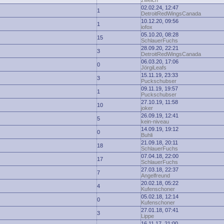
zwelch
02.02.24, 12:47
1
DetroitRedWingsCanada
10.12.20, 09:56
1
iofox
05.10.20, 08:28
15
SchlauerFuchs
28.09.20, 22:21
3
DetroitRedWingsCanada
06.03.20, 17:06
0
JörgiLeafs
15.11.19, 23:33
3
Puckschubser
09.11.19, 19:57
1
Puckschubser
27.10.19, 11:58
10
joker
26.09.19, 12:41
5
kein-niveau
14.09.19, 19:12
0
Buhli
21.09.18, 20:11
18
SchlauerFuchs
07.04.18, 22:00
17
SchlauerFuchs
27.03.18, 22:37
7
Angelfreund
20.02.18, 05:22
4
Kufenschoner
05.02.18, 12:14
0
Kufenschoner
27.01.18, 07:41
3
Lippe
16.11.17, 21:00