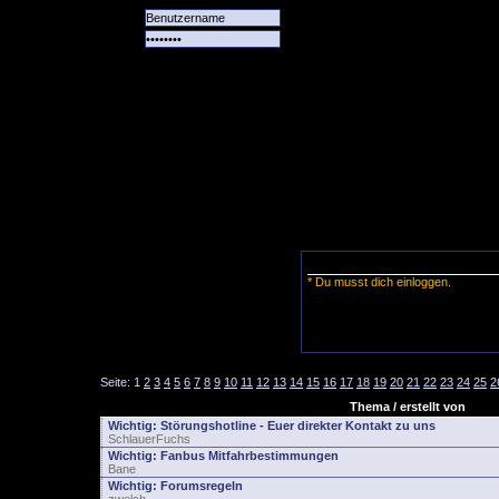
Alle
Das
Forum
Spiele
Team
alle
Tore
* Du musst dich einloggen.
Seite:
1
2
3
4
5
6
7
8
9
10
11
12
13
14
15
16
17
18
19
20
21
22
23
24
25
2
Thema / erstellt von
Wichtig:
Störungshotline - Euer direkter Kontakt zu uns
SchlauerFuchs
Wichtig:
Fanbus Mitfahrbestimmungen
Bane
Wichtig:
Forumsregeln