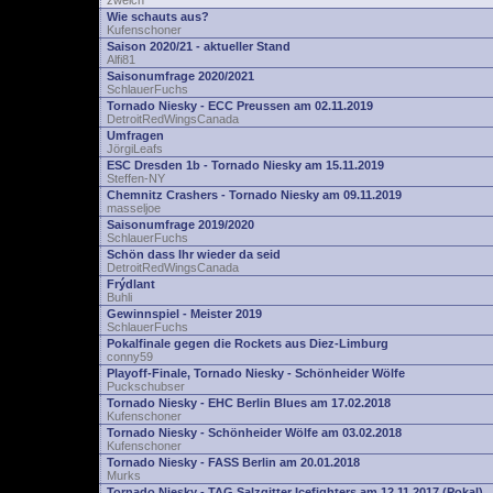
zwelch
Wie schauts aus?
Kufenschoner
Saison 2020/21 - aktueller Stand
Alfi81
Saisonumfrage 2020/2021
SchlauerFuchs
Tornado Niesky - ECC Preussen am 02.11.2019
DetroitRedWingsCanada
Umfragen
JörgiLeafs
ESC Dresden 1b - Tornado Niesky am 15.11.2019
Steffen-NY
Chemnitz Crashers - Tornado Niesky am 09.11.2019
masseljoe
Saisonumfrage 2019/2020
SchlauerFuchs
Schön dass Ihr wieder da seid
DetroitRedWingsCanada
Frýdlant
Buhli
Gewinnspiel - Meister 2019
SchlauerFuchs
Pokalfinale gegen die Rockets aus Diez-Limburg
conny59
Playoff-Finale, Tornado Niesky - Schönheider Wölfe
Puckschubser
Tornado Niesky - EHC Berlin Blues am 17.02.2018
Kufenschoner
Tornado Niesky - Schönheider Wölfe am 03.02.2018
Kufenschoner
Tornado Niesky - FASS Berlin am 20.01.2018
Murks
Tornado Niesky - TAG Salzgitter Icefighters am 12.11.2017 (Pokal)