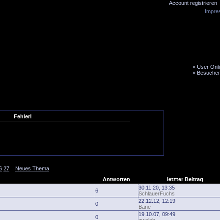
Account registrieren
Impre
»
User Onli
»
Besucher
LiveTicker
Media
Fanbus
Fehler!
6
27
|
Neues Thema
Antworten
letzter Beitrag
30.11.20, 13:35
6
SchlauerFuchs
22.12.12, 12:19
0
Bane
19.10.07, 09:49
0