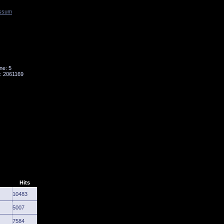
ssum
Tornado
Niesky
ne: 5
: 2061169
Hits
10483
5007
7584