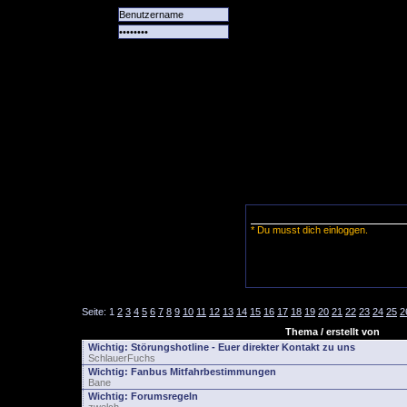
Alle
Das
Forum
Spiele
Team
alle
Tore
* Du musst dich einloggen.
Seite:
1
2
3
4
5
6
7
8
9
10
11
12
13
14
15
16
17
18
19
20
21
22
23
24
25
2
Thema / erstellt von
Wichtig:
Störungshotline - Euer direkter Kontakt zu uns
SchlauerFuchs
Wichtig:
Fanbus Mitfahrbestimmungen
Bane
Wichtig:
Forumsregeln