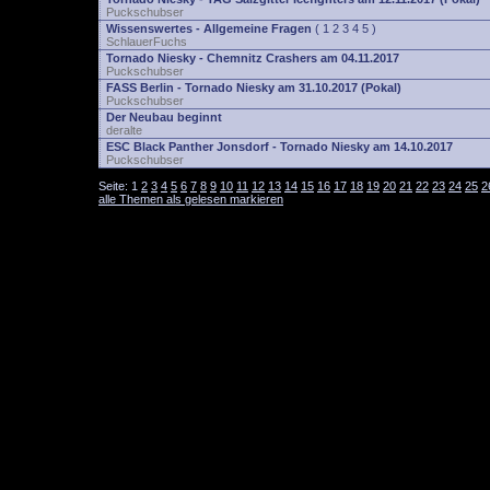
Puckschubser
Wissenswertes - Allgemeine Fragen
(
1
2
3
4
5
)
SchlauerFuchs
Tornado Niesky - Chemnitz Crashers am 04.11.2017
Puckschubser
FASS Berlin - Tornado Niesky am 31.10.2017 (Pokal)
Puckschubser
Der Neubau beginnt
deralte
ESC Black Panther Jonsdorf - Tornado Niesky am 14.10.2017
Puckschubser
Seite:
1
2
3
4
5
6
7
8
9
10
11
12
13
14
15
16
17
18
19
20
21
22
23
24
25
2
alle Themen als gelesen markieren