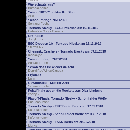
zwelch
Wie schauts aus?
Kufenschoner
Saison 2020/21 - aktueller Stand
Alfi81
Saisonumfrage 2020/2021
SchlauerFuchs
Tornado Niesky - ECC Preussen am 02.11.2019
DetroitRedWingsCanada
Umfragen
JörgiLeafs
ESC Dresden 1b - Tornado Niesky am 15.11.2019
Steffen-NY
Chemnitz Crashers - Tornado Niesky am 09.11.2019
masseljoe
Saisonumfrage 2019/2020
SchlauerFuchs
Schön dass Ihr wieder da seid
DetroitRedWingsCanada
Frýdlant
Buhli
Gewinnspiel - Meister 2019
SchlauerFuchs
Pokalfinale gegen die Rockets aus Diez-Limburg
conny59
Playoff-Finale, Tornado Niesky - Schönheider Wölfe
Puckschubser
Tornado Niesky - EHC Berlin Blues am 17.02.2018
Kufenschoner
Tornado Niesky - Schönheider Wölfe am 03.02.2018
Kufenschoner
Tornado Niesky - FASS Berlin am 20.01.2018
Murks
Tornado Niesky - TAG Salzgitter Icefighters am 12.11.2017 (Pokal)