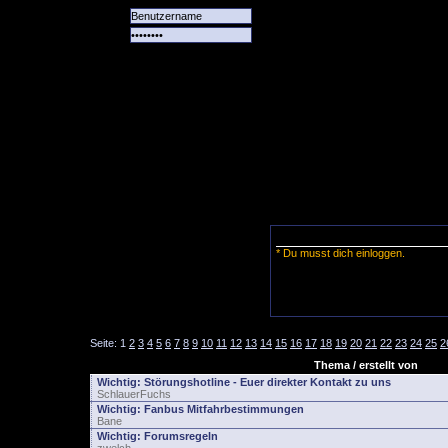
Alle
Das
Forum
Spiele
Team
alle
Tore
* Du musst dich einloggen.
Seite:
1
2
3
4
5
6
7
8
9
10
11
12
13
14
15
16
17
18
19
20
21
22
23
24
25
2
Thema / erstellt von
Wichtig:
Störungshotline - Euer direkter Kontakt zu uns
SchlauerFuchs
Wichtig:
Fanbus Mitfahrbestimmungen
Bane
Wichtig:
Forumsregeln