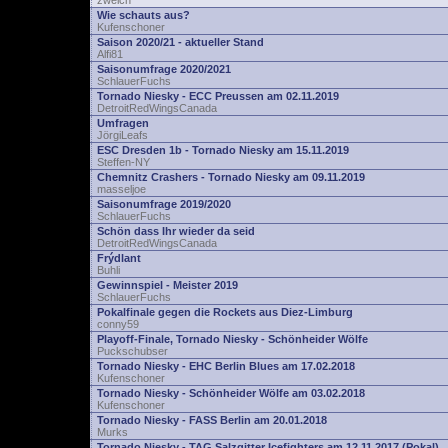
zwelch
Wie schauts aus?
Kufenschoner
Saison 2020/21 - aktueller Stand
Alfi81
Saisonumfrage 2020/2021
SchlauerFuchs
Tornado Niesky - ECC Preussen am 02.11.2019
DetroitRedWingsCanada
Umfragen
JörgiLeafs
ESC Dresden 1b - Tornado Niesky am 15.11.2019
Steffen-NY
Chemnitz Crashers - Tornado Niesky am 09.11.2019
masseljoe
Saisonumfrage 2019/2020
SchlauerFuchs
Schön dass Ihr wieder da seid
DetroitRedWingsCanada
Frýdlant
Buhli
Gewinnspiel - Meister 2019
SchlauerFuchs
Pokalfinale gegen die Rockets aus Diez-Limburg
conny59
Playoff-Finale, Tornado Niesky - Schönheider Wölfe
Puckschubser
Tornado Niesky - EHC Berlin Blues am 17.02.2018
Kufenschoner
Tornado Niesky - Schönheider Wölfe am 03.02.2018
Kufenschoner
Tornado Niesky - FASS Berlin am 20.01.2018
Murks
Tornado Niesky - TAG Salzgitter Icefighters am 12.11.2017 (Pokal)