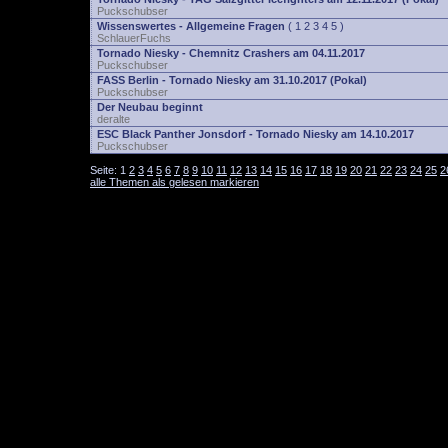
Puckschubser
Wissenswertes - Allgemeine Fragen
(
1
2
3
4
5
)
SchlauerFuchs
Tornado Niesky - Chemnitz Crashers am 04.11.2017
Puckschubser
FASS Berlin - Tornado Niesky am 31.10.2017 (Pokal)
Puckschubser
Der Neubau beginnt
deralte
ESC Black Panther Jonsdorf - Tornado Niesky am 14.10.2017
Puckschubser
Seite:
1
2
3
4
5
6
7
8
9
10
11
12
13
14
15
16
17
18
19
20
21
22
23
24
25
2
alle Themen als gelesen markieren