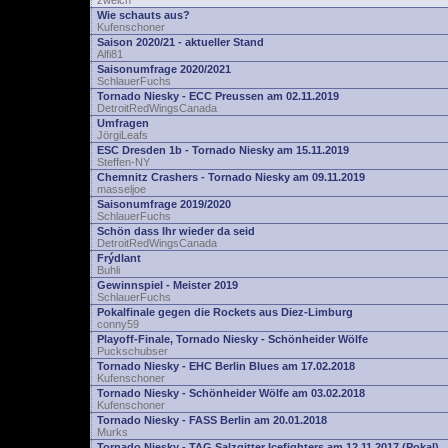
zwelch
Wie schauts aus?
Kufenschoner
Saison 2020/21 - aktueller Stand
Alfi81
Saisonumfrage 2020/2021
SchlauerFuchs
Tornado Niesky - ECC Preussen am 02.11.2019
DetroitRedWingsCanada
Umfragen
JörgiLeafs
ESC Dresden 1b - Tornado Niesky am 15.11.2019
Steffen-NY
Chemnitz Crashers - Tornado Niesky am 09.11.2019
masseljoe
Saisonumfrage 2019/2020
SchlauerFuchs
Schön dass Ihr wieder da seid
DetroitRedWingsCanada
Frýdlant
Buhli
Gewinnspiel - Meister 2019
SchlauerFuchs
Pokalfinale gegen die Rockets aus Diez-Limburg
conny59
Playoff-Finale, Tornado Niesky - Schönheider Wölfe
Puckschubser
Tornado Niesky - EHC Berlin Blues am 17.02.2018
Kufenschoner
Tornado Niesky - Schönheider Wölfe am 03.02.2018
Kufenschoner
Tornado Niesky - FASS Berlin am 20.01.2018
Murks
Tornado Niesky - TAG Salzgitter Icefighters am 12.11.2017 (Pokal)