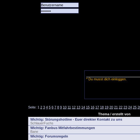
Alle
Das
Forum
Spiele
Team
alle
Tore
* Du musst dich einloggen.
Seite:
1
2
3
4
5
6
7
8
9
10
11
12
13
14
15
16
17
18
19
20
21
22
23
24
25
2
Thema / erstellt von
Wichtig:
Störungshotline - Euer direkter Kontakt zu uns
SchlauerFuchs
Wichtig:
Fanbus Mitfahrbestimmungen
Bane
Wichtig:
Forumsregeln