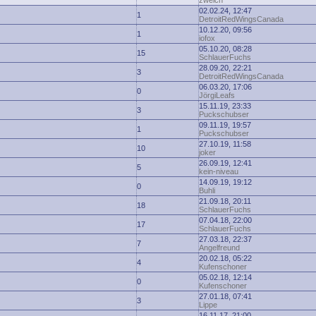
zwelch
02.02.24, 12:47
1
DetroitRedWingsCanada
10.12.20, 09:56
1
iofox
05.10.20, 08:28
15
SchlauerFuchs
28.09.20, 22:21
3
DetroitRedWingsCanada
06.03.20, 17:06
0
JörgiLeafs
15.11.19, 23:33
3
Puckschubser
09.11.19, 19:57
1
Puckschubser
27.10.19, 11:58
10
joker
26.09.19, 12:41
5
kein-niveau
14.09.19, 19:12
0
Buhli
21.09.18, 20:11
18
SchlauerFuchs
07.04.18, 22:00
17
SchlauerFuchs
27.03.18, 22:37
7
Angelfreund
20.02.18, 05:22
4
Kufenschoner
05.02.18, 12:14
0
Kufenschoner
27.01.18, 07:41
3
Lippe
16.11.17, 21:00