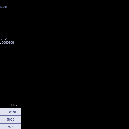
ssum
Tornado
Niesky
ne: 2
: 2060396
Hits
10476
5003
7583