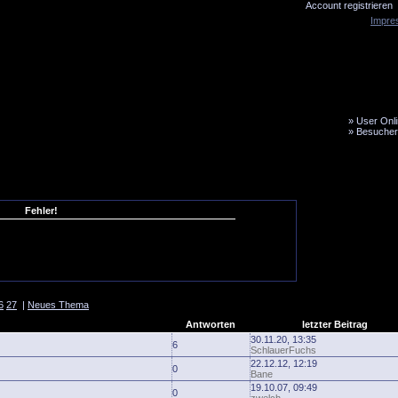
Account registrieren
Impre
»
User Onli
»
Besucher
LiveTicker
Media
Fanbus
Fehler!
6
27
|
Neues Thema
Antworten
letzter Beitrag
30.11.20, 13:35
6
SchlauerFuchs
22.12.12, 12:19
0
Bane
19.10.07, 09:49
0