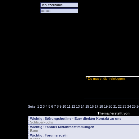
Alle
Das
Forum
Spiele
Team
alle
Tore
* Du musst dich einloggen.
Seite:
1
2
3
4
5
6
7
8
9
10
11
12
13
14
15
16
17
18
19
20
21
22
23
24
25
2
Thema / erstellt von
Wichtig:
Störungshotline - Euer direkter Kontakt zu uns
SchlauerFuchs
Wichtig:
Fanbus Mitfahrbestimmungen
Bane
Wichtig:
Forumsregeln