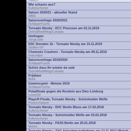
zwelch
Wie schauts aus?
Kufenschoner
Saison 2020/21 - aktueller Stand
Alfi81
Saisonumfrage 2020/2021
SchlauerFuchs
Tornado Niesky - ECC Preussen am 02.11.2019
DetroitRedWingsCanada
Umfragen
JörgiLeafs
ESC Dresden 1b - Tornado Niesky am 15.11.2019
Steffen-NY
Chemnitz Crashers - Tornado Niesky am 09.11.2019
masseljoe
Saisonumfrage 2019/2020
SchlauerFuchs
Schön dass Ihr wieder da seid
DetroitRedWingsCanada
Frýdlant
Buhli
Gewinnspiel - Meister 2019
SchlauerFuchs
Pokalfinale gegen die Rockets aus Diez-Limburg
conny59
Playoff-Finale, Tornado Niesky - Schönheider Wölfe
Puckschubser
Tornado Niesky - EHC Berlin Blues am 17.02.2018
Kufenschoner
Tornado Niesky - Schönheider Wölfe am 03.02.2018
Kufenschoner
Tornado Niesky - FASS Berlin am 20.01.2018
Murks
Tornado Niesky - TAG Salzgitter Icefighters am 12.11.2017 (Pokal)