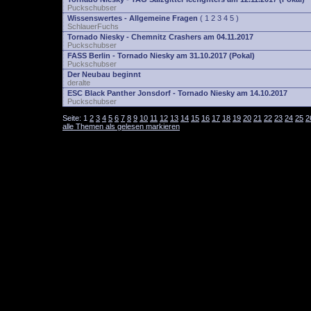
Puckschubser
Wissenswertes - Allgemeine Fragen
(
1
2
3
4
5
)
SchlauerFuchs
Tornado Niesky - Chemnitz Crashers am 04.11.2017
Puckschubser
FASS Berlin - Tornado Niesky am 31.10.2017 (Pokal)
Puckschubser
Der Neubau beginnt
deralte
ESC Black Panther Jonsdorf - Tornado Niesky am 14.10.2017
Puckschubser
Seite:
1
2
3
4
5
6
7
8
9
10
11
12
13
14
15
16
17
18
19
20
21
22
23
24
25
2
alle Themen als gelesen markieren