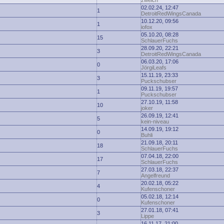
zwelch
02.02.24, 12:47
1
DetroitRedWingsCanada
10.12.20, 09:56
1
iofox
05.10.20, 08:28
15
SchlauerFuchs
28.09.20, 22:21
3
DetroitRedWingsCanada
06.03.20, 17:06
0
JörgiLeafs
15.11.19, 23:33
3
Puckschubser
09.11.19, 19:57
1
Puckschubser
27.10.19, 11:58
10
joker
26.09.19, 12:41
5
kein-niveau
14.09.19, 19:12
0
Buhli
21.09.18, 20:11
18
SchlauerFuchs
07.04.18, 22:00
17
SchlauerFuchs
27.03.18, 22:37
7
Angelfreund
20.02.18, 05:22
4
Kufenschoner
05.02.18, 12:14
0
Kufenschoner
27.01.18, 07:41
3
Lippe
16.11.17, 21:00