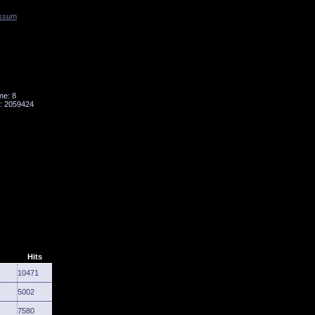
ssum
Tornado
Niesky
ne: 8
: 2059424
Hits
10471
5002
7580