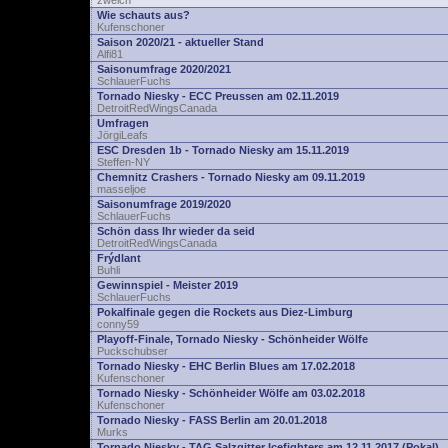
zwelch
Wie schauts aus?
Kufenschoner
Saison 2020/21 - aktueller Stand
Alfi81
Saisonumfrage 2020/2021
SchlauerFuchs
Tornado Niesky - ECC Preussen am 02.11.2019
DetroitRedWingsCanada
Umfragen
JörgiLeafs
ESC Dresden 1b - Tornado Niesky am 15.11.2019
Steffen-NY
Chemnitz Crashers - Tornado Niesky am 09.11.2019
masseljoe
Saisonumfrage 2019/2020
SchlauerFuchs
Schön dass Ihr wieder da seid
DetroitRedWingsCanada
Frýdlant
Buhli
Gewinnspiel - Meister 2019
SchlauerFuchs
Pokalfinale gegen die Rockets aus Diez-Limburg
conny59
Playoff-Finale, Tornado Niesky - Schönheider Wölfe
Puckschubser
Tornado Niesky - EHC Berlin Blues am 17.02.2018
Kufenschoner
Tornado Niesky - Schönheider Wölfe am 03.02.2018
Kufenschoner
Tornado Niesky - FASS Berlin am 20.01.2018
Murks
Tornado Niesky - TAG Salzgitter Icefighters am 12.11.2017 (Pokal)