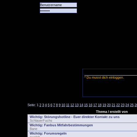
Alle
Das
Forum
Spiele
Team
alle
Tore
* Du musst dich einloggen.
Seite:
1
2
3
4
5
6
7
8
9
10
11
12
13
14
15
16
17
18
19
20
21
22
23
24
25
2
Thema / erstellt von
Wichtig:
Störungshotline - Euer direkter Kontakt zu uns
SchlauerFuchs
Wichtig:
Fanbus Mitfahrbestimmungen
Bane
Wichtig:
Forumsregeln