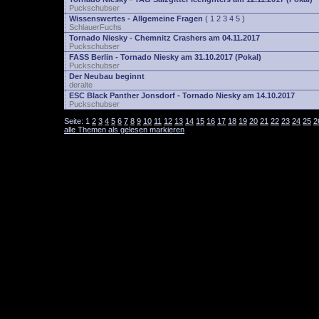
Puckschubser
Wissenswertes - Allgemeine Fragen
(
1
2
3
4
5
)
SchlauerFuchs
Tornado Niesky - Chemnitz Crashers am 04.11.2017
Puckschubser
FASS Berlin - Tornado Niesky am 31.10.2017 (Pokal)
Puckschubser
Der Neubau beginnt
deralte
ESC Black Panther Jonsdorf - Tornado Niesky am 14.10.2017
Puckschubser
Seite:
1
2
3
4
5
6
7
8
9
10
11
12
13
14
15
16
17
18
19
20
21
22
23
24
25
2
alle Themen als gelesen markieren