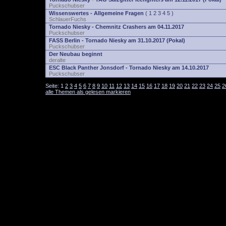
Puckschubser
Wissenswertes - Allgemeine Fragen
(
1
2
3
4
5
)
SchlauerFuchs
Tornado Niesky - Chemnitz Crashers am 04.11.2017
Puckschubser
FASS Berlin - Tornado Niesky am 31.10.2017 (Pokal)
Puckschubser
Der Neubau beginnt
deralte
ESC Black Panther Jonsdorf - Tornado Niesky am 14.10.2017
Puckschubser
Seite:
1
2
3
4
5
6
7
8
9
10
11
12
13
14
15
16
17
18
19
20
21
22
23
24
25
2
alle Themen als gelesen markieren