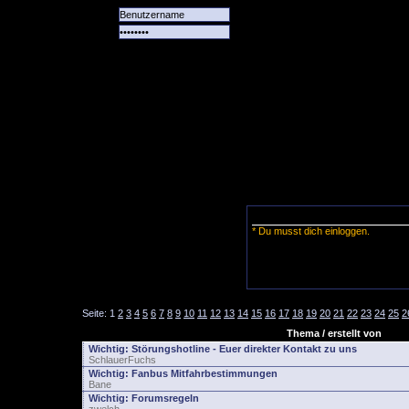
Alle
Das
Forum
Spiele
Team
alle
Tore
* Du musst dich einloggen.
Seite:
1
2
3
4
5
6
7
8
9
10
11
12
13
14
15
16
17
18
19
20
21
22
23
24
25
2
Thema / erstellt von
Wichtig:
Störungshotline - Euer direkter Kontakt zu uns
SchlauerFuchs
Wichtig:
Fanbus Mitfahrbestimmungen
Bane
Wichtig:
Forumsregeln