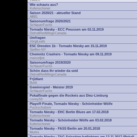
zwelch
Wie schauts aus?
Kufenschoner
Saison 2020/21 - aktueller Stand
Alfi81
Saisonumfrage 2020/2021
SchlauerFuchs
Tornado Niesky - ECC Preussen am 02.11.2019
DetroitRedWingsCanada
Umfragen
JörgiLeafs
ESC Dresden 1b - Tornado Niesky am 15.11.2019
Steffen-NY
Chemnitz Crashers - Tornado Niesky am 09.11.2019
masseljoe
Saisonumfrage 2019/2020
SchlauerFuchs
Schön dass Ihr wieder da seid
DetroitRedWingsCanada
Frýdlant
Buhli
Gewinnspiel - Meister 2019
SchlauerFuchs
Pokalfinale gegen die Rockets aus Diez-Limburg
conny59
Playoff-Finale, Tornado Niesky - Schönheider Wölfe
Puckschubser
Tornado Niesky - EHC Berlin Blues am 17.02.2018
Kufenschoner
Tornado Niesky - Schönheider Wölfe am 03.02.2018
Kufenschoner
Tornado Niesky - FASS Berlin am 20.01.2018
Murks
Tornado Niesky - TAG Salzgitter Icefighters am 12.11.2017 (Pokal)