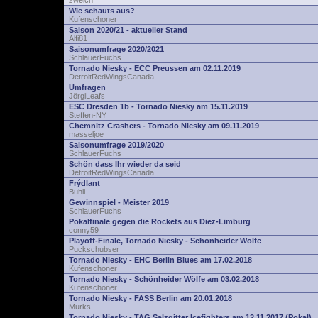
zwelch
Wie schauts aus?
Kufenschoner
Saison 2020/21 - aktueller Stand
Alfi81
Saisonumfrage 2020/2021
SchlauerFuchs
Tornado Niesky - ECC Preussen am 02.11.2019
DetroitRedWingsCanada
Umfragen
JörgiLeafs
ESC Dresden 1b - Tornado Niesky am 15.11.2019
Steffen-NY
Chemnitz Crashers - Tornado Niesky am 09.11.2019
masseljoe
Saisonumfrage 2019/2020
SchlauerFuchs
Schön dass Ihr wieder da seid
DetroitRedWingsCanada
Frýdlant
Buhli
Gewinnspiel - Meister 2019
SchlauerFuchs
Pokalfinale gegen die Rockets aus Diez-Limburg
conny59
Playoff-Finale, Tornado Niesky - Schönheider Wölfe
Puckschubser
Tornado Niesky - EHC Berlin Blues am 17.02.2018
Kufenschoner
Tornado Niesky - Schönheider Wölfe am 03.02.2018
Kufenschoner
Tornado Niesky - FASS Berlin am 20.01.2018
Murks
Tornado Niesky - TAG Salzgitter Icefighters am 12.11.2017 (Pokal)