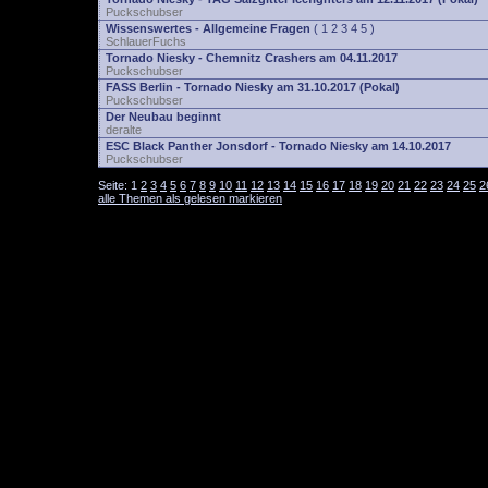
Puckschubser
Wissenswertes - Allgemeine Fragen
(
1
2
3
4
5
)
SchlauerFuchs
Tornado Niesky - Chemnitz Crashers am 04.11.2017
Puckschubser
FASS Berlin - Tornado Niesky am 31.10.2017 (Pokal)
Puckschubser
Der Neubau beginnt
deralte
ESC Black Panther Jonsdorf - Tornado Niesky am 14.10.2017
Puckschubser
Seite:
1
2
3
4
5
6
7
8
9
10
11
12
13
14
15
16
17
18
19
20
21
22
23
24
25
2
alle Themen als gelesen markieren