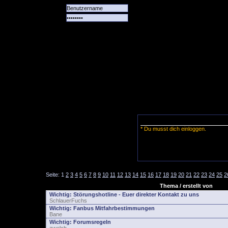
Alle
Das
Forum
Spiele
Team
alle
Tore
* Du musst dich einloggen.
Seite:
1
2
3
4
5
6
7
8
9
10
11
12
13
14
15
16
17
18
19
20
21
22
23
24
25
2
Thema / erstellt von
Wichtig:
Störungshotline - Euer direkter Kontakt zu uns
SchlauerFuchs
Wichtig:
Fanbus Mitfahrbestimmungen
Bane
Wichtig:
Forumsregeln