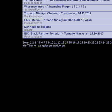
Puckschubser
Wissenswertes - Allgemeine Fragen
(
1
2
3
4
5
)
SchlauerFuchs
Tornado Niesky - Chemnitz Crashers am 04.11.2017
Puckschubser
FASS Berlin - Tornado Niesky am 31.10.2017 (Pokal)
Puckschubser
Der Neubau beginnt
deralte
ESC Black Panther Jonsdorf - Tornado Niesky am 14.10.2017
Puckschubser
Seite:
1
2
3
4
5
6
7
8
9
10
11
12
13
14
15
16
17
18
19
20
21
22
23
24
25
2
alle Themen als gelesen markieren