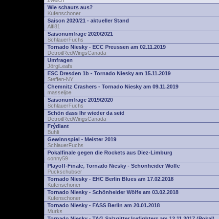
zwelch
Wie schauts aus?
Kufenschoner
Saison 2020/21 - aktueller Stand
Alfi81
Saisonumfrage 2020/2021
SchlauerFuchs
Tornado Niesky - ECC Preussen am 02.11.2019
DetroitRedWingsCanada
Umfragen
JörgiLeafs
ESC Dresden 1b - Tornado Niesky am 15.11.2019
Steffen-NY
Chemnitz Crashers - Tornado Niesky am 09.11.2019
masseljoe
Saisonumfrage 2019/2020
SchlauerFuchs
Schön dass Ihr wieder da seid
DetroitRedWingsCanada
Frýdlant
Buhli
Gewinnspiel - Meister 2019
SchlauerFuchs
Pokalfinale gegen die Rockets aus Diez-Limburg
conny59
Playoff-Finale, Tornado Niesky - Schönheider Wölfe
Puckschubser
Tornado Niesky - EHC Berlin Blues am 17.02.2018
Kufenschoner
Tornado Niesky - Schönheider Wölfe am 03.02.2018
Kufenschoner
Tornado Niesky - FASS Berlin am 20.01.2018
Murks
Tornado Niesky - TAG Salzgitter Icefighters am 12.11.2017 (Pokal)