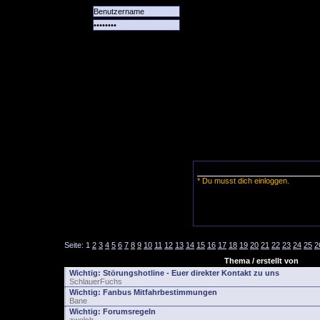
Alle
Das
Forum
Spiele
Team
alle
Tore
* Du musst dich einloggen.
Seite:
1
2
3
4
5
6
7
8
9
10
11
12
13
14
15
16
17
18
19
20
21
22
23
24
25
2
Thema / erstellt von
Wichtig:
Störungshotline - Euer direkter Kontakt zu uns
SchlauerFuchs
Wichtig:
Fanbus Mitfahrbestimmungen
Bane
Wichtig:
Forumsregeln