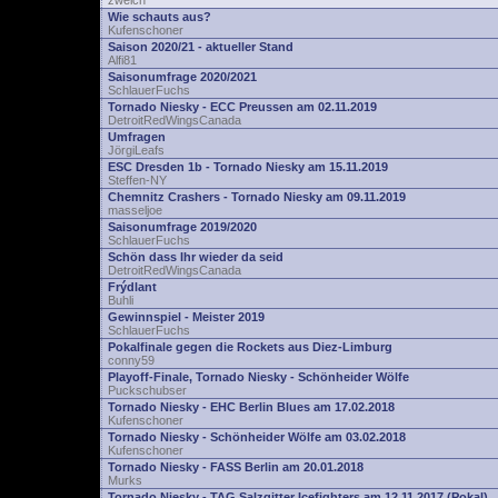
zwelch
Wie schauts aus?
Kufenschoner
Saison 2020/21 - aktueller Stand
Alfi81
Saisonumfrage 2020/2021
SchlauerFuchs
Tornado Niesky - ECC Preussen am 02.11.2019
DetroitRedWingsCanada
Umfragen
JörgiLeafs
ESC Dresden 1b - Tornado Niesky am 15.11.2019
Steffen-NY
Chemnitz Crashers - Tornado Niesky am 09.11.2019
masseljoe
Saisonumfrage 2019/2020
SchlauerFuchs
Schön dass Ihr wieder da seid
DetroitRedWingsCanada
Frýdlant
Buhli
Gewinnspiel - Meister 2019
SchlauerFuchs
Pokalfinale gegen die Rockets aus Diez-Limburg
conny59
Playoff-Finale, Tornado Niesky - Schönheider Wölfe
Puckschubser
Tornado Niesky - EHC Berlin Blues am 17.02.2018
Kufenschoner
Tornado Niesky - Schönheider Wölfe am 03.02.2018
Kufenschoner
Tornado Niesky - FASS Berlin am 20.01.2018
Murks
Tornado Niesky - TAG Salzgitter Icefighters am 12.11.2017 (Pokal)