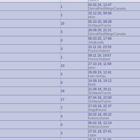
zwelch
02.02.24, 12:47
1
DetroitRedWingsCanada
10.12.20, 09:56
1
iofox
05.10.20, 08:28
15
SchlauerFuchs
28.09.20, 22:21
3
DetroitRedWingsCanada
06.03.20, 17:06
0
JörgiLeafs
15.11.19, 23:33
3
Puckschubser
09.11.19, 19:57
1
Puckschubser
27.10.19, 11:58
10
joker
26.09.19, 12:41
5
kein-niveau
14.09.19, 19:12
0
Buhli
21.09.18, 20:11
18
SchlauerFuchs
07.04.18, 22:00
17
SchlauerFuchs
27.03.18, 22:37
7
Angelfreund
20.02.18, 05:22
4
Kufenschoner
05.02.18, 12:14
0
Kufenschoner
27.01.18, 07:41
3
Lippe
16.11.17, 21:00