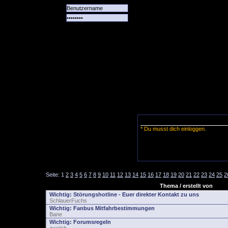
Alle
Das
Forum
Spiele
Team
alle
Tore
* Du musst dich einloggen.
Seite:
1
2
3
4
5
6
7
8
9
10
11
12
13
14
15
16
17
18
19
20
21
22
23
24
25
2
Thema / erstellt von
Wichtig:
Störungshotline - Euer direkter Kontakt zu uns
SchlauerFuchs
Wichtig:
Fanbus Mitfahrbestimmungen
Bane
Wichtig:
Forumsregeln