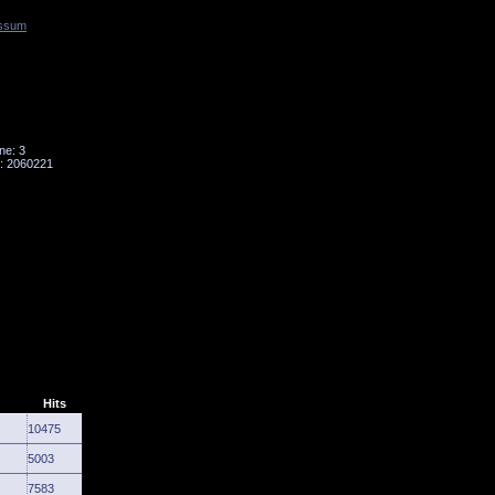
ssum
Tornado
Niesky
ne: 3
: 2060221
Hits
10475
5003
7583