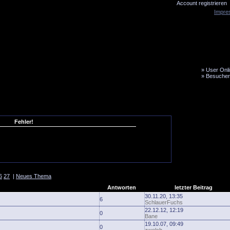
Account registrieren
Impre
»
User Onli
»
Besucher
LiveTicker
Media
Fanbus
Fehler!
6
27
|
Neues Thema
Antworten
letzter Beitrag
30.11.20, 13:35
6
SchlauerFuchs
22.12.12, 12:19
0
Bane
19.10.07, 09:49
0