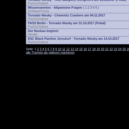
Puckschubser
Wissenswertes - Allgemeine Fragen
(
1
2
3
4
5
)
SchlauerFuchs
Tornado Niesky - Chemnitz Crashers am 04.11.2017
Puckschubser
FASS Berlin - Tornado Niesky am 31.10.2017 (Pokal)
Puckschubser
Der Neubau beginnt
deralte
ESC Black Panther Jonsdorf - Tornado Niesky am 14.10.2017
Puckschubser
Seite:
1
2
3
4
5
6
7
8
9
10
11
12
13
14
15
16
17
18
19
20
21
22
23
24
25
2
alle Themen als gelesen markieren