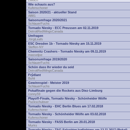
zwelch
Wie schauts aus?
Kufenschoner
Saison 2020/21 - aktueller Stand
Alfi81
Saisonumfrage 2020/2021
SchlauerFuchs
Tornado Niesky - ECC Preussen am 02.11.2019
DetroitRedWingsCanada
Umfragen
JörgiLeafs
ESC Dresden 1b - Tornado Niesky am 15.11.2019
Steffen-NY
Chemnitz Crashers - Tornado Niesky am 09.11.2019
masseljoe
Saisonumfrage 2019/2020
SchlauerFuchs
Schön dass Ihr wieder da seid
DetroitRedWingsCanada
Frýdlant
Buhli
Gewinnspiel - Meister 2019
SchlauerFuchs
Pokalfinale gegen die Rockets aus Diez-Limburg
conny59
Playoff-Finale, Tornado Niesky - Schönheider Wölfe
Puckschubser
Tornado Niesky - EHC Berlin Blues am 17.02.2018
Kufenschoner
Tornado Niesky - Schönheider Wölfe am 03.02.2018
Kufenschoner
Tornado Niesky - FASS Berlin am 20.01.2018
Murks
Tornado Niesky - TAG Salzgitter Icefighters am 12.11.2017 (Pokal)