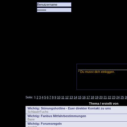
Alle
Das
Forum
Spiele
Team
alle
Tore
* Du musst dich einloggen.
Seite:
1
2
3
4
5
6
7
8
9
10
11
12
13
14
15
16
17
18
19
20
21
22
23
24
25
2
Thema / erstellt von
Wichtig:
Störungshotline - Euer direkter Kontakt zu uns
SchlauerFuchs
Wichtig:
Fanbus Mitfahrbestimmungen
Bane
Wichtig:
Forumsregeln