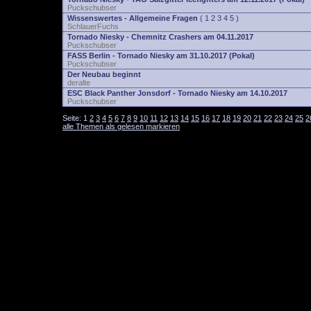
Puckschubser
Wissenswertes - Allgemeine Fragen
(
1
2
3
4
5
)
SchlauerFuchs
Tornado Niesky - Chemnitz Crashers am 04.11.2017
Puckschubser
FASS Berlin - Tornado Niesky am 31.10.2017 (Pokal)
Puckschubser
Der Neubau beginnt
deralte
ESC Black Panther Jonsdorf - Tornado Niesky am 14.10.2017
Puckschubser
Seite:
1
2
3
4
5
6
7
8
9
10
11
12
13
14
15
16
17
18
19
20
21
22
23
24
25
2
alle Themen als gelesen markieren