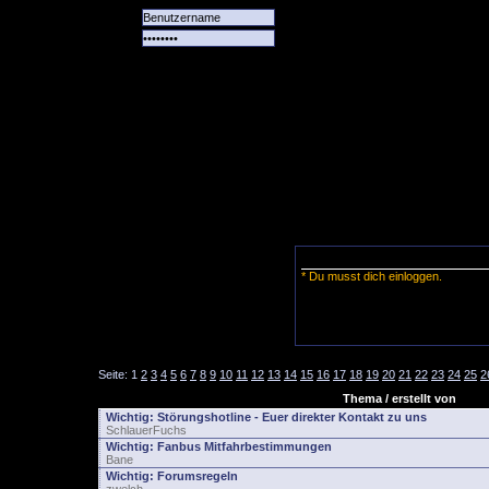
Alle
Das
Forum
Spiele
Team
alle
Tore
* Du musst dich einloggen.
Seite:
1
2
3
4
5
6
7
8
9
10
11
12
13
14
15
16
17
18
19
20
21
22
23
24
25
2
Thema / erstellt von
Wichtig:
Störungshotline - Euer direkter Kontakt zu uns
SchlauerFuchs
Wichtig:
Fanbus Mitfahrbestimmungen
Bane
Wichtig:
Forumsregeln