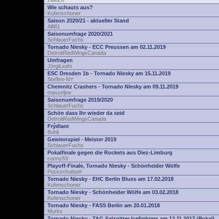
zwelch
Wie schauts aus?
Kufenschoner
Saison 2020/21 - aktueller Stand
Alfi81
Saisonumfrage 2020/2021
SchlauerFuchs
Tornado Niesky - ECC Preussen am 02.11.2019
DetroitRedWingsCanada
Umfragen
JörgiLeafs
ESC Dresden 1b - Tornado Niesky am 15.11.2019
Steffen-NY
Chemnitz Crashers - Tornado Niesky am 09.11.2019
masseljoe
Saisonumfrage 2019/2020
SchlauerFuchs
Schön dass Ihr wieder da seid
DetroitRedWingsCanada
Frýdlant
Buhli
Gewinnspiel - Meister 2019
SchlauerFuchs
Pokalfinale gegen die Rockets aus Diez-Limburg
conny59
Playoff-Finale, Tornado Niesky - Schönheider Wölfe
Puckschubser
Tornado Niesky - EHC Berlin Blues am 17.02.2018
Kufenschoner
Tornado Niesky - Schönheider Wölfe am 03.02.2018
Kufenschoner
Tornado Niesky - FASS Berlin am 20.01.2018
Murks
Tornado Niesky - TAG Salzgitter Icefighters am 12.11.2017 (Pokal)