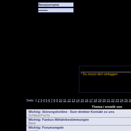
Alle
Das
Forum
Spiele
Team
alle
Tore
* Du musst dich einloggen.
Seite:
1
2
3
4
5
6
7
8
9
10
11
12
13
14
15
16
17
18
19
20
21
22
23
24
25
2
Thema / erstellt von
Wichtig:
Störungshotline - Euer direkter Kontakt zu uns
SchlauerFuchs
Wichtig:
Fanbus Mitfahrbestimmungen
Bane
Wichtig:
Forumsregeln