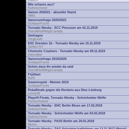
zwelch
Wie schauts aus?
Kufenschoner
Saison 2020/21 - aktueller Stand
Alfi81
Saisonumfrage 2020/2021
SchlauerFuchs
Tornado Niesky - ECC Preussen am 02.11.2019
DetroitRedWingsCanada
Umfragen
JörgiLeafs
ESC Dresden 1b - Tornado Niesky am 15.11.2019
Steffen-NY
Chemnitz Crashers - Tornado Niesky am 09.11.2019
masseljoe
Saisonumfrage 2019/2020
SchlauerFuchs
Schön dass Ihr wieder da seid
DetroitRedWingsCanada
Frýdlant
Buhli
Gewinnspiel - Meister 2019
SchlauerFuchs
Pokalfinale gegen die Rockets aus Diez-Limburg
conny59
Playoff-Finale, Tornado Niesky - Schönheider Wölfe
Puckschubser
Tornado Niesky - EHC Berlin Blues am 17.02.2018
Kufenschoner
Tornado Niesky - Schönheider Wölfe am 03.02.2018
Kufenschoner
Tornado Niesky - FASS Berlin am 20.01.2018
Murks
Tornado Niesky - TAG Salzgitter Icefighters am 12.11.2017 (Pokal)