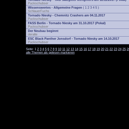
Puckschubser
Wissenswertes - Allgemeine Fragen
(
1
2
3
4
5
)
SchlauerFuchs
Tornado Niesky - Chemnitz Crashers am 04.11.2017
Puckschubser
FASS Berlin - Tornado Niesky am 31.10.2017 (Pokal)
Puckschubser
Der Neubau beginnt
deralte
ESC Black Panther Jonsdorf - Tornado Niesky am 14.10.2017
Puckschubser
Seite:
1
2
3
4
5
6
7
8
9
10
11
12
13
14
15
16
17
18
19
20
21
22
23
24
25
2
alle Themen als gelesen markieren