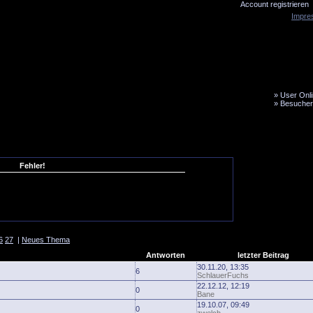
Account registrieren
Impre
»
User Onli
»
Besucher
LiveTicker
Media
Fanbus
Fehler!
6
27
|
Neues Thema
Antworten
letzter Beitrag
30.11.20, 13:35
6
SchlauerFuchs
22.12.12, 12:19
0
Bane
19.10.07, 09:49
0