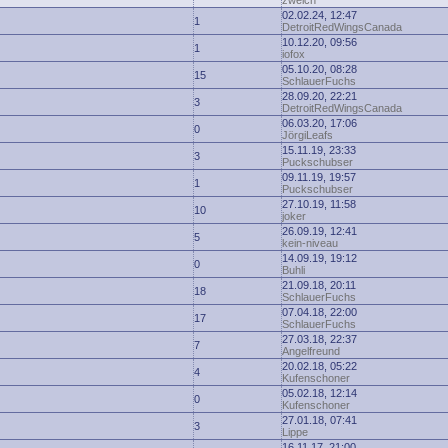
zwelch
02.02.24, 12:47
1
DetroitRedWingsCanada
10.12.20, 09:56
1
iofox
05.10.20, 08:28
15
SchlauerFuchs
28.09.20, 22:21
3
DetroitRedWingsCanada
06.03.20, 17:06
0
JörgiLeafs
15.11.19, 23:33
3
Puckschubser
09.11.19, 19:57
1
Puckschubser
27.10.19, 11:58
10
joker
26.09.19, 12:41
5
kein-niveau
14.09.19, 19:12
0
Buhli
21.09.18, 20:11
18
SchlauerFuchs
07.04.18, 22:00
17
SchlauerFuchs
27.03.18, 22:37
7
Angelfreund
20.02.18, 05:22
4
Kufenschoner
05.02.18, 12:14
0
Kufenschoner
27.01.18, 07:41
3
Lippe
16.11.17, 21:00