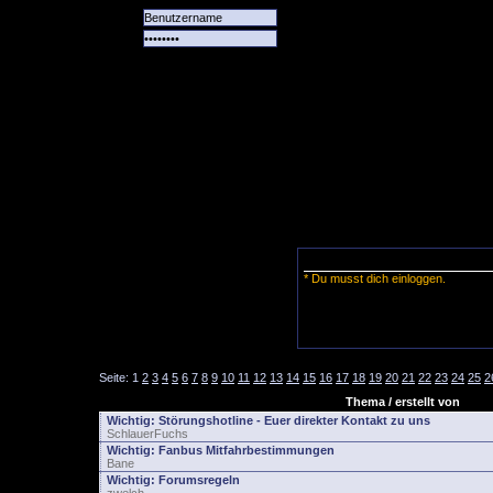
Alle
Das
Forum
Spiele
Team
alle
Tore
* Du musst dich einloggen.
Seite:
1
2
3
4
5
6
7
8
9
10
11
12
13
14
15
16
17
18
19
20
21
22
23
24
25
2
Thema / erstellt von
Wichtig:
Störungshotline - Euer direkter Kontakt zu uns
SchlauerFuchs
Wichtig:
Fanbus Mitfahrbestimmungen
Bane
Wichtig:
Forumsregeln