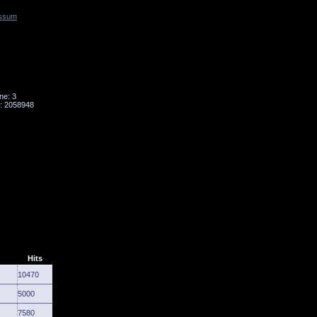
ssum
Tornado
Niesky
ne: 3
: 2058948
Hits
10470
5000
7580