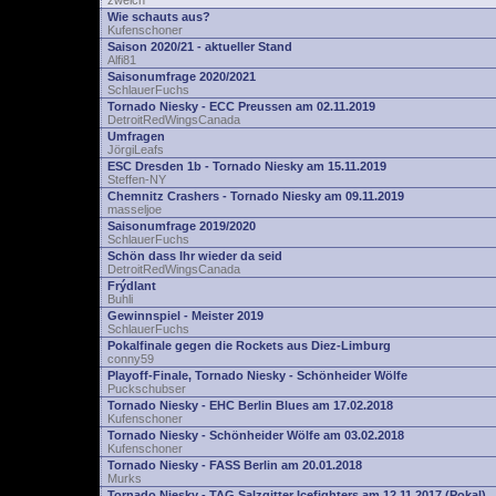
zwelch
Wie schauts aus?
Kufenschoner
Saison 2020/21 - aktueller Stand
Alfi81
Saisonumfrage 2020/2021
SchlauerFuchs
Tornado Niesky - ECC Preussen am 02.11.2019
DetroitRedWingsCanada
Umfragen
JörgiLeafs
ESC Dresden 1b - Tornado Niesky am 15.11.2019
Steffen-NY
Chemnitz Crashers - Tornado Niesky am 09.11.2019
masseljoe
Saisonumfrage 2019/2020
SchlauerFuchs
Schön dass Ihr wieder da seid
DetroitRedWingsCanada
Frýdlant
Buhli
Gewinnspiel - Meister 2019
SchlauerFuchs
Pokalfinale gegen die Rockets aus Diez-Limburg
conny59
Playoff-Finale, Tornado Niesky - Schönheider Wölfe
Puckschubser
Tornado Niesky - EHC Berlin Blues am 17.02.2018
Kufenschoner
Tornado Niesky - Schönheider Wölfe am 03.02.2018
Kufenschoner
Tornado Niesky - FASS Berlin am 20.01.2018
Murks
Tornado Niesky - TAG Salzgitter Icefighters am 12.11.2017 (Pokal)