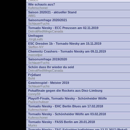
zwelch
Wie schauts aus?
Kufenschoner
Saison 2020/21 - aktueller Stand
Alfi81
Saisonumfrage 2020/2021
SchlauerFuchs
Tornado Niesky - ECC Preussen am 02.11.2019
DetroitRedWingsCanada
Umfragen
JörgiLeafs
ESC Dresden 1b - Tornado Niesky am 15.11.2019
Steffen-NY
Chemnitz Crashers - Tornado Niesky am 09.11.2019
masseljoe
Saisonumfrage 2019/2020
SchlauerFuchs
Schön dass Ihr wieder da seid
DetroitRedWingsCanada
Frýdlant
Buhli
Gewinnspiel - Meister 2019
SchlauerFuchs
Pokalfinale gegen die Rockets aus Diez-Limburg
conny59
Playoff-Finale, Tornado Niesky - Schönheider Wölfe
Puckschubser
Tornado Niesky - EHC Berlin Blues am 17.02.2018
Kufenschoner
Tornado Niesky - Schönheider Wölfe am 03.02.2018
Kufenschoner
Tornado Niesky - FASS Berlin am 20.01.2018
Murks
Tornado Niesky - TAG Salzgitter Icefighters am 12.11.2017 (Pokal)