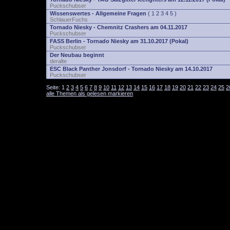
Puckschubser
Wissenswertes - Allgemeine Fragen
(
1
2
3
4
5
)
SchlauerFuchs
Tornado Niesky - Chemnitz Crashers am 04.11.2017
Puckschubser
FASS Berlin - Tornado Niesky am 31.10.2017 (Pokal)
Puckschubser
Der Neubau beginnt
deralte
ESC Black Panther Jonsdorf - Tornado Niesky am 14.10.2017
Puckschubser
Seite:
1
2
3
4
5
6
7
8
9
10
11
12
13
14
15
16
17
18
19
20
21
22
23
24
25
2
alle Themen als gelesen markieren