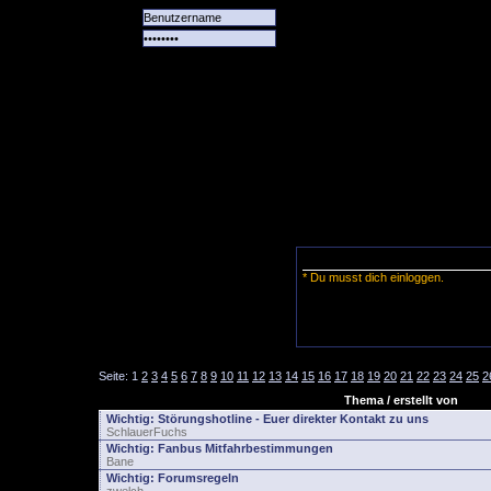
Alle
Das
Forum
Spiele
Team
alle
Tore
* Du musst dich einloggen.
Seite:
1
2
3
4
5
6
7
8
9
10
11
12
13
14
15
16
17
18
19
20
21
22
23
24
25
2
Thema / erstellt von
Wichtig:
Störungshotline - Euer direkter Kontakt zu uns
SchlauerFuchs
Wichtig:
Fanbus Mitfahrbestimmungen
Bane
Wichtig:
Forumsregeln