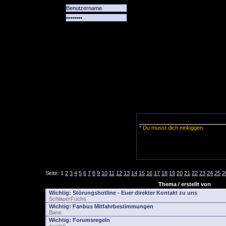
Alle
Das
Forum
Spiele
Team
alle
Tore
* Du musst dich einloggen.
Seite:
1
2
3
4
5
6
7
8
9
10
11
12
13
14
15
16
17
18
19
20
21
22
23
24
25
2
Thema / erstellt von
Wichtig:
Störungshotline - Euer direkter Kontakt zu uns
SchlauerFuchs
Wichtig:
Fanbus Mitfahrbestimmungen
Bane
Wichtig:
Forumsregeln