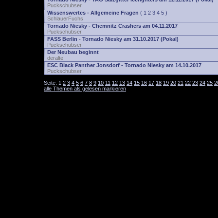
Puckschubser
Wissenswertes - Allgemeine Fragen
(
1
2
3
4
5
)
SchlauerFuchs
Tornado Niesky - Chemnitz Crashers am 04.11.2017
Puckschubser
FASS Berlin - Tornado Niesky am 31.10.2017 (Pokal)
Puckschubser
Der Neubau beginnt
deralte
ESC Black Panther Jonsdorf - Tornado Niesky am 14.10.2017
Puckschubser
Seite:
1
2
3
4
5
6
7
8
9
10
11
12
13
14
15
16
17
18
19
20
21
22
23
24
25
2
alle Themen als gelesen markieren