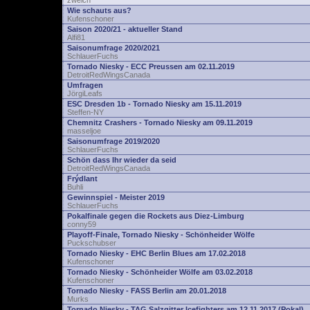
zwelch
Wie schauts aus?
Kufenschoner
Saison 2020/21 - aktueller Stand
Alfi81
Saisonumfrage 2020/2021
SchlauerFuchs
Tornado Niesky - ECC Preussen am 02.11.2019
DetroitRedWingsCanada
Umfragen
JörgiLeafs
ESC Dresden 1b - Tornado Niesky am 15.11.2019
Steffen-NY
Chemnitz Crashers - Tornado Niesky am 09.11.2019
masseljoe
Saisonumfrage 2019/2020
SchlauerFuchs
Schön dass Ihr wieder da seid
DetroitRedWingsCanada
Frýdlant
Buhli
Gewinnspiel - Meister 2019
SchlauerFuchs
Pokalfinale gegen die Rockets aus Diez-Limburg
conny59
Playoff-Finale, Tornado Niesky - Schönheider Wölfe
Puckschubser
Tornado Niesky - EHC Berlin Blues am 17.02.2018
Kufenschoner
Tornado Niesky - Schönheider Wölfe am 03.02.2018
Kufenschoner
Tornado Niesky - FASS Berlin am 20.01.2018
Murks
Tornado Niesky - TAG Salzgitter Icefighters am 12.11.2017 (Pokal)