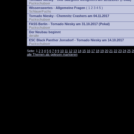
Puckschubser
Wissenswertes - Allgemeine Fragen
(
1
2
3
4
5
)
SchlauerFuchs
Tornado Niesky - Chemnitz Crashers am 04.11.2017
Puckschubser
FASS Berlin - Tornado Niesky am 31.10.2017 (Pokal)
Puckschubser
Der Neubau beginnt
deralte
ESC Black Panther Jonsdorf - Tornado Niesky am 14.10.2017
Puckschubser
Seite:
1
2
3
4
5
6
7
8
9
10
11
12
13
14
15
16
17
18
19
20
21
22
23
24
25
2
alle Themen als gelesen markieren