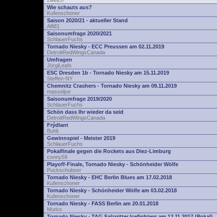
zwelch
Wie schauts aus?
Kufenschoner
Saison 2020/21 - aktueller Stand
Alfi81
Saisonumfrage 2020/2021
SchlauerFuchs
Tornado Niesky - ECC Preussen am 02.11.2019
DetroitRedWingsCanada
Umfragen
JörgiLeafs
ESC Dresden 1b - Tornado Niesky am 15.11.2019
Steffen-NY
Chemnitz Crashers - Tornado Niesky am 09.11.2019
masseljoe
Saisonumfrage 2019/2020
SchlauerFuchs
Schön dass Ihr wieder da seid
DetroitRedWingsCanada
Frýdlant
Buhli
Gewinnspiel - Meister 2019
SchlauerFuchs
Pokalfinale gegen die Rockets aus Diez-Limburg
conny59
Playoff-Finale, Tornado Niesky - Schönheider Wölfe
Puckschubser
Tornado Niesky - EHC Berlin Blues am 17.02.2018
Kufenschoner
Tornado Niesky - Schönheider Wölfe am 03.02.2018
Kufenschoner
Tornado Niesky - FASS Berlin am 20.01.2018
Murks
Tornado Niesky - TAG Salzgitter Icefighters am 12.11.2017 (Pokal)