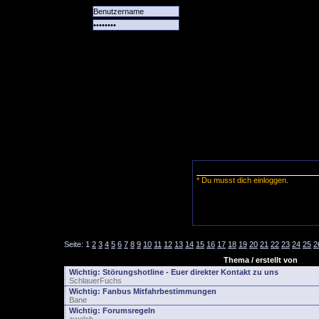
Alle
Das
Forum
Spiele
Team
alle
Tore
* Du musst dich einloggen.
Seite:
1
2
3
4
5
6
7
8
9
10
11
12
13
14
15
16
17
18
19
20
21
22
23
24
25
2
Thema / erstellt von
Wichtig:
Störungshotline - Euer direkter Kontakt zu uns
SchlauerFuchs
Wichtig:
Fanbus Mitfahrbestimmungen
Bane
Wichtig:
Forumsregeln