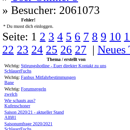
»
Besucher: 2061073
Fehler!
* Du musst dich einloggen.
Seite:
1
2
3
4
5
6
7
8
9
10
1
22
23
24
25
26
27
|
Neues
Thema / erstellt von
Wichtig:
Störungshotline - Euer direkter Kontakt zu uns
SchlauerFuchs
Wichtig:
Fanbus Mitfahrbestimmungen
Bane
Wichtig:
Forumsregeln
zwelch
Wie schauts aus?
Kufenschoner
Saison 2020/21 - aktueller Stand
Alfi81
Saisonumfrage 2020/2021
SchlauerFuchs