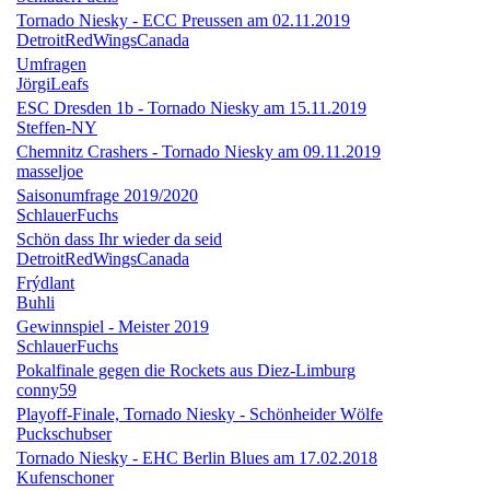
Tornado Niesky - ECC Preussen am 02.11.2019
DetroitRedWingsCanada
Umfragen
JörgiLeafs
ESC Dresden 1b - Tornado Niesky am 15.11.2019
Steffen-NY
Chemnitz Crashers - Tornado Niesky am 09.11.2019
masseljoe
Saisonumfrage 2019/2020
SchlauerFuchs
Schön dass Ihr wieder da seid
DetroitRedWingsCanada
Frýdlant
Buhli
Gewinnspiel - Meister 2019
SchlauerFuchs
Pokalfinale gegen die Rockets aus Diez-Limburg
conny59
Playoff-Finale, Tornado Niesky - Schönheider Wölfe
Puckschubser
Tornado Niesky - EHC Berlin Blues am 17.02.2018
Kufenschoner