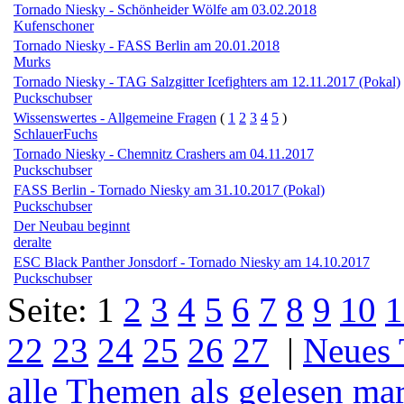
Tornado Niesky - Schönheider Wölfe am 03.02.2018
Kufenschoner
Tornado Niesky - FASS Berlin am 20.01.2018
Murks
Tornado Niesky - TAG Salzgitter Icefighters am 12.11.2017 (Pokal)
Puckschubser
Wissenswertes - Allgemeine Fragen
(
1
2
3
4
5
)
SchlauerFuchs
Tornado Niesky - Chemnitz Crashers am 04.11.2017
Puckschubser
FASS Berlin - Tornado Niesky am 31.10.2017 (Pokal)
Puckschubser
Der Neubau beginnt
deralte
ESC Black Panther Jonsdorf - Tornado Niesky am 14.10.2017
Puckschubser
Seite:
1
2
3
4
5
6
7
8
9
10
1
22
23
24
25
26
27
|
Neues
alle Themen als gelesen ma