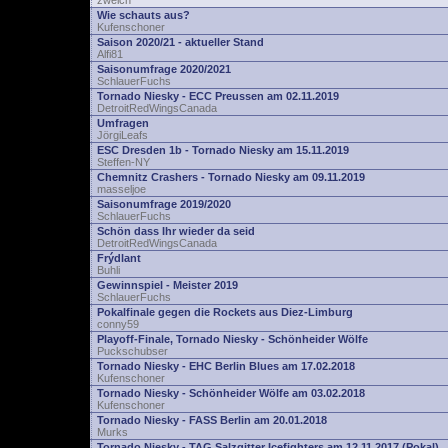
zwelch
Wie schauts aus?
Kufenschoner
Saison 2020/21 - aktueller Stand
Alfi81
Saisonumfrage 2020/2021
SchlauerFuchs
Tornado Niesky - ECC Preussen am 02.11.2019
DetroitRedWingsCanada
Umfragen
JörgiLeafs
ESC Dresden 1b - Tornado Niesky am 15.11.2019
Steffen-NY
Chemnitz Crashers - Tornado Niesky am 09.11.2019
masseljoe
Saisonumfrage 2019/2020
SchlauerFuchs
Schön dass Ihr wieder da seid
DetroitRedWingsCanada
Frýdlant
Buhli
Gewinnspiel - Meister 2019
SchlauerFuchs
Pokalfinale gegen die Rockets aus Diez-Limburg
conny59
Playoff-Finale, Tornado Niesky - Schönheider Wölfe
Puckschubser
Tornado Niesky - EHC Berlin Blues am 17.02.2018
Kufenschoner
Tornado Niesky - Schönheider Wölfe am 03.02.2018
Kufenschoner
Tornado Niesky - FASS Berlin am 20.01.2018
Murks
Tornado Niesky - TAG Salzgitter Icefighters am 12.11.2017 (Pokal)