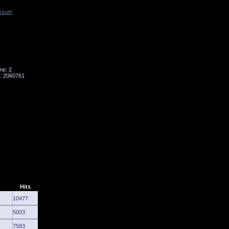
ssum
Tornado
Niesky
ne: 2
: 2060761
Hits
10477
5003
7583