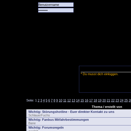
Alle
Das
Forum
Spiele
Team
alle
Tore
* Du musst dich einloggen.
Seite:
1
2
3
4
5
6
7
8
9
10
11
12
13
14
15
16
17
18
19
20
21
22
23
24
25
2
Thema / erstellt von
Wichtig:
Störungshotline - Euer direkter Kontakt zu uns
SchlauerFuchs
Wichtig:
Fanbus Mitfahrbestimmungen
Bane
Wichtig:
Forumsregeln