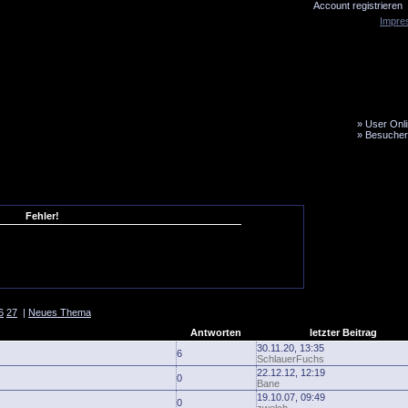
Account registrieren
Impre
»
User Onli
»
Besucher
LiveTicker
Media
Fanbus
Fehler!
6
27
|
Neues Thema
Antworten
letzter Beitrag
30.11.20, 13:35
6
SchlauerFuchs
22.12.12, 12:19
0
Bane
19.10.07, 09:49
0