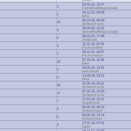
zwelch
02.02.24, 12:47
1
DetroitRedWingsCanada
10.12.20, 09:56
1
iofox
05.10.20, 08:28
15
SchlauerFuchs
28.09.20, 22:21
3
DetroitRedWingsCanada
06.03.20, 17:06
0
JörgiLeafs
15.11.19, 23:33
3
Puckschubser
09.11.19, 19:57
1
Puckschubser
27.10.19, 11:58
10
joker
26.09.19, 12:41
5
kein-niveau
14.09.19, 19:12
0
Buhli
21.09.18, 20:11
18
SchlauerFuchs
07.04.18, 22:00
17
SchlauerFuchs
27.03.18, 22:37
7
Angelfreund
20.02.18, 05:22
4
Kufenschoner
05.02.18, 12:14
0
Kufenschoner
27.01.18, 07:41
3
Lippe
16.11.17, 21:00