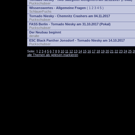
Puckschubser
Wissenswertes - Allgemeine Fragen
(
1
2
3
4
5
)
SchlauerFuchs
Tornado Niesky - Chemnitz Crashers am 04.11.2017
Puckschubser
FASS Berlin - Tornado Niesky am 31.10.2017 (Pokal)
Puckschubser
Der Neubau beginnt
deralte
ESC Black Panther Jonsdorf - Tornado Niesky am 14.10.2017
Puckschubser
Seite:
1
2
3
4
5
6
7
8
9
10
11
12
13
14
15
16
17
18
19
20
21
22
23
24
25
2
alle Themen als gelesen markieren