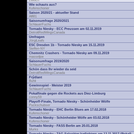
zwelch
Wie schauts aus?
Kufenschoner
Saison 2020/21 - aktueller Stand
Alfi81
Saisonumfrage 2020/2021
SchlauerFuchs
Tornado Niesky - ECC Preussen am 02.11.2019
DetroitRedWingsCanada
Umfragen
JörgiLeafs
ESC Dresden 1b - Tornado Niesky am 15.11.2019
Steffen-NY
Chemnitz Crashers - Tornado Niesky am 09.11.2019
masseljoe
Saisonumfrage 2019/2020
SchlauerFuchs
Schön dass Ihr wieder da seid
DetroitRedWingsCanada
Frýdlant
Buhli
Gewinnspiel - Meister 2019
SchlauerFuchs
Pokalfinale gegen die Rockets aus Diez-Limburg
conny59
Playoff-Finale, Tornado Niesky - Schönheider Wölfe
Puckschubser
Tornado Niesky - EHC Berlin Blues am 17.02.2018
Kufenschoner
Tornado Niesky - Schönheider Wölfe am 03.02.2018
Kufenschoner
Tornado Niesky - FASS Berlin am 20.01.2018
Murks
Tornado Niesky - TAG Salzgitter Icefighters am 12.11.2017 (Pokal)