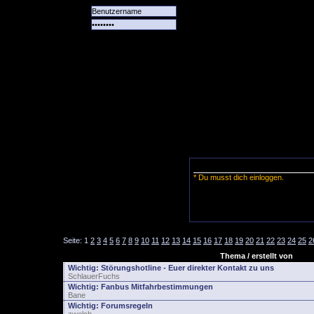
Alle
Das
Forum
Spiele
Team
alle
Tore
* Du musst dich einloggen.
Seite:
1
2
3
4
5
6
7
8
9
10
11
12
13
14
15
16
17
18
19
20
21
22
23
24
25
2
Thema / erstellt von
Wichtig:
Störungshotline - Euer direkter Kontakt zu uns
SchlauerFuchs
Wichtig:
Fanbus Mitfahrbestimmungen
Bane
Wichtig:
Forumsregeln