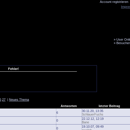
Account registrieren
Impre
»
User Onli
»
Besucher
LiveTicker
Media
Fanbus
Fehler!
6
27
|
Neues Thema
Antworten
letzter Beitrag
30.11.20, 13:35
6
SchlauerFuchs
22.12.12, 12:19
0
Bane
19.10.07, 09:49
0