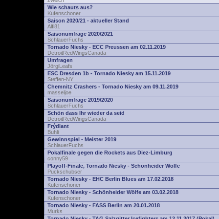
zwelch
Wie schauts aus?
Kufenschoner
Saison 2020/21 - aktueller Stand
Alfi81
Saisonumfrage 2020/2021
SchlauerFuchs
Tornado Niesky - ECC Preussen am 02.11.2019
DetroitRedWingsCanada
Umfragen
JörgiLeafs
ESC Dresden 1b - Tornado Niesky am 15.11.2019
Steffen-NY
Chemnitz Crashers - Tornado Niesky am 09.11.2019
masseljoe
Saisonumfrage 2019/2020
SchlauerFuchs
Schön dass Ihr wieder da seid
DetroitRedWingsCanada
Frýdlant
Buhli
Gewinnspiel - Meister 2019
SchlauerFuchs
Pokalfinale gegen die Rockets aus Diez-Limburg
conny59
Playoff-Finale, Tornado Niesky - Schönheider Wölfe
Puckschubser
Tornado Niesky - EHC Berlin Blues am 17.02.2018
Kufenschoner
Tornado Niesky - Schönheider Wölfe am 03.02.2018
Kufenschoner
Tornado Niesky - FASS Berlin am 20.01.2018
Murks
Tornado Niesky - TAG Salzgitter Icefighters am 12.11.2017 (Pokal)