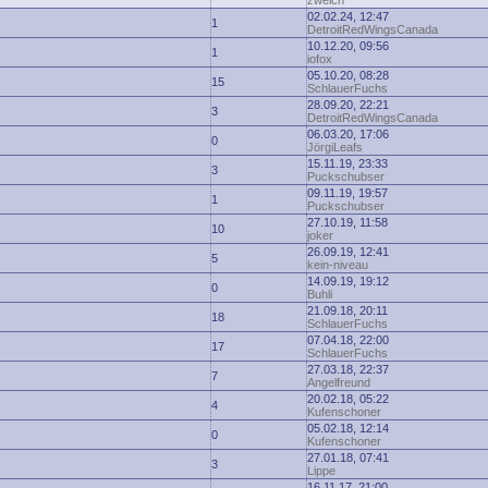
zwelch
02.02.24, 12:47
1
DetroitRedWingsCanada
10.12.20, 09:56
1
iofox
05.10.20, 08:28
15
SchlauerFuchs
28.09.20, 22:21
3
DetroitRedWingsCanada
06.03.20, 17:06
0
JörgiLeafs
15.11.19, 23:33
3
Puckschubser
09.11.19, 19:57
1
Puckschubser
27.10.19, 11:58
10
joker
26.09.19, 12:41
5
kein-niveau
14.09.19, 19:12
0
Buhli
21.09.18, 20:11
18
SchlauerFuchs
07.04.18, 22:00
17
SchlauerFuchs
27.03.18, 22:37
7
Angelfreund
20.02.18, 05:22
4
Kufenschoner
05.02.18, 12:14
0
Kufenschoner
27.01.18, 07:41
3
Lippe
16.11.17, 21:00