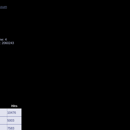
ssum
Tornado
Niesky
ne: 4
: 2060243
Hits
10476
5003
7583