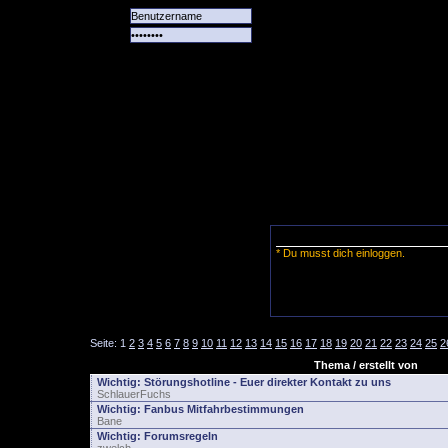
Alle
Das
Forum
Spiele
Team
alle
Tore
* Du musst dich einloggen.
Seite:
1
2
3
4
5
6
7
8
9
10
11
12
13
14
15
16
17
18
19
20
21
22
23
24
25
2
Thema / erstellt von
Wichtig:
Störungshotline - Euer direkter Kontakt zu uns
SchlauerFuchs
Wichtig:
Fanbus Mitfahrbestimmungen
Bane
Wichtig:
Forumsregeln