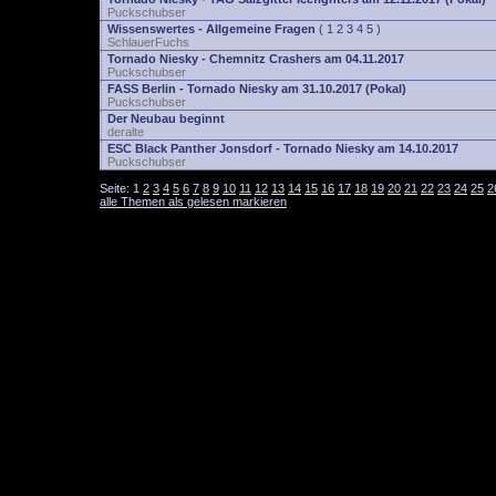
Puckschubser
Wissenswertes - Allgemeine Fragen
(
1
2
3
4
5
)
SchlauerFuchs
Tornado Niesky - Chemnitz Crashers am 04.11.2017
Puckschubser
FASS Berlin - Tornado Niesky am 31.10.2017 (Pokal)
Puckschubser
Der Neubau beginnt
deralte
ESC Black Panther Jonsdorf - Tornado Niesky am 14.10.2017
Puckschubser
Seite:
1
2
3
4
5
6
7
8
9
10
11
12
13
14
15
16
17
18
19
20
21
22
23
24
25
2
alle Themen als gelesen markieren