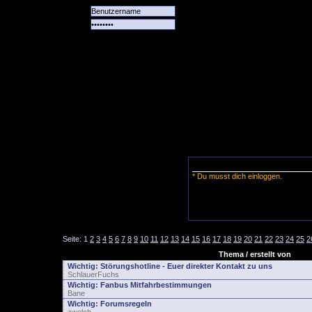
Alle
Das
Forum
Spiele
Team
alle
Tore
* Du musst dich einloggen.
Seite:
1
2
3
4
5
6
7
8
9
10
11
12
13
14
15
16
17
18
19
20
21
22
23
24
25
2
Thema / erstellt von
Wichtig:
Störungshotline - Euer direkter Kontakt zu uns
SchlauerFuchs
Wichtig:
Fanbus Mitfahrbestimmungen
Bane
Wichtig:
Forumsregeln