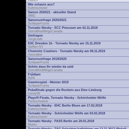
zwelch
Wie schauts aus?
Kufenschoner
Saison 2020/21 - aktueller Stand
Alfi81
Saisonumfrage 2020/2021
SchlauerFuchs
Tornado Niesky - ECC Preussen am 02.11.2019
DetroitRedWingsCanada
Umfragen
JörgiLeafs
ESC Dresden 1b - Tornado Niesky am 15.11.2019
Steffen-NY
Chemnitz Crashers - Tornado Niesky am 09.11.2019
masseljoe
Saisonumfrage 2019/2020
SchlauerFuchs
Schön dass Ihr wieder da seid
DetroitRedWingsCanada
Frýdlant
Buhli
Gewinnspiel - Meister 2019
SchlauerFuchs
Pokalfinale gegen die Rockets aus Diez-Limburg
conny59
Playoff-Finale, Tornado Niesky - Schönheider Wölfe
Puckschubser
Tornado Niesky - EHC Berlin Blues am 17.02.2018
Kufenschoner
Tornado Niesky - Schönheider Wölfe am 03.02.2018
Kufenschoner
Tornado Niesky - FASS Berlin am 20.01.2018
Murks
Tornado Niesky - TAG Salzgitter Icefighters am 12.11.2017 (Pokal)